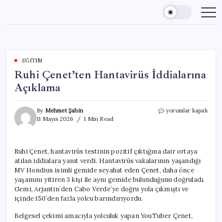
Skip
to
content
EĞITIM
Ruhi Çenet’ten Hantavirüs İddialarına
Açıklama
Ruhi
By
Mehmet Şahin
yorumlar kapalı
Çenet’ten
11 Mayıs 2026
1 Min Read
Hantavirüs
İddialarına
Açıklama
Ruhi Çenet, hantavirüs testinin pozitif çıktığına dair ortaya
için
atılan iddialara yanıt verdi. Hantavirüs vakalarının yaşandığı
MV Hondius isimli gemide seyahat eden Çenet, daha önce
yaşamını yitiren 3 kişi ile aynı gemide bulunduğunu doğruladı.
Gemi, Arjantin’den Cabo Verde’ye doğru yola çıkmıştı ve
içinde 150’den fazla yolcu barındırıyordu.
Belgesel çekimi amacıyla yolculuk yapan YouTuber Çenet,