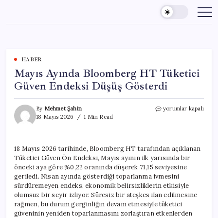
Skip
to
content
HABER
Mayıs Ayında Bloomberg HT Tüketici
Güven Endeksi Düşüş Gösterdi
Mayıs
By
Mehmet Şahin
yorumlar kapalı
Ayında
18 Mayıs 2026
1 Min Read
Bloomberg
HT
Tüketici
18 Mayıs 2026 tarihinde, Bloomberg HT tarafından açıklanan
Güven
Tüketici Güven Ön Endeksi, Mayıs ayının ilk yarısında bir
Endeksi
Düşüş
önceki aya göre %0,22 oranında düşerek 71,15 seviyesine
Gösterdi
geriledi. Nisan ayında gösterdiği toparlanma ivmesini
için
sürdüremeyen endeks, ekonomik belirsizliklerin etkisiyle
olumsuz bir seyir izliyor. Süresiz bir ateşkes ilan edilmesine
rağmen, bu durum gerginliğin devam etmesiyle tüketici
güveninin yeniden toparlanmasını zorlaştıran etkenlerden