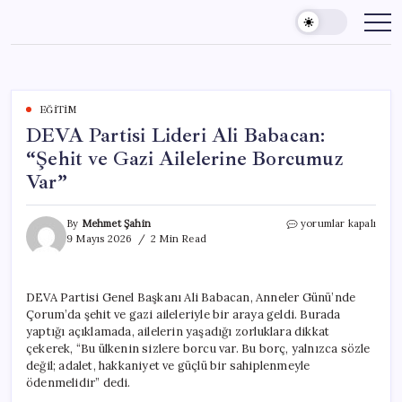
Skip
to
content
EĞITIM
DEVA Partisi Lideri Ali Babacan:
“Şehit ve Gazi Ailelerine Borcumuz
Var”
DEVA
By
Mehmet Şahin
yorumlar kapalı
Partisi
9 Mayıs 2026
2 Min Read
Lideri
Ali
Babacan:
DEVA Partisi Genel Başkanı Ali Babacan, Anneler Günü’nde
“Şehit
Çorum’da şehit ve gazi aileleriyle bir araya geldi. Burada
ve
Gazi
yaptığı açıklamada, ailelerin yaşadığı zorluklara dikkat
Ailelerine
çekerek, “Bu ülkenin sizlere borcu var. Bu borç, yalnızca sözle
Borcumuz
değil; adalet, hakkaniyet ve güçlü bir sahiplenmeyle
Var”
ödenmelidir” dedi.
için