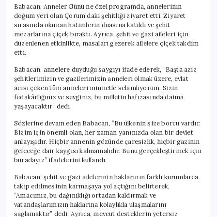
Babacan, Anneler Günü’ne özel programda, annelerinin
doğum yeri olan Çorum’daki şehitliği ziyaret etti. Ziyaret
sırasında okunan hatimlerin duasına katıldı ve şehit
mezarlarına çiçek bıraktı. Ayrıca, şehit ve gazi aileleri için
düzenlenen etkinlikte, masaları gezerek ailelere çiçek takdim
etti.
Babacan, annelere duyduğu saygıyı ifade ederek, “Başta aziz
şehitlerimizin ve gazilerimizin anneleri olmak üzere, evlat
acısı çeken tüm anneleri minnetle selamlıyorum. Sizin
fedakârlığınız ve sevginiz, bu milletin hafızasında daima
yaşayacaktır” dedi.
Sözlerine devam eden Babacan, “Bu ülkenin size borcu vardır.
Bizim için önemli olan, her zaman yanınızda olan bir devlet
anlayışıdır. Hiçbir annenin gözünde çaresizlik, hiçbir gazinin
geleceğe dair kaygısı kalmamalıdır. Bunu gerçekleştirmek için
buradayız” ifadelerini kullandı.
Babacan, şehit ve gazi ailelerinin haklarının farklı kurumlarca
takip edilmesinin karmaşaya yol açtığını belirterek,
“Amacımız, bu dağınıklığı ortadan kaldırmak ve
vatandaşlarımızın haklarına kolaylıkla ulaşmalarını
sağlamaktır” dedi. Ayrıca, mevcut desteklerin yetersiz