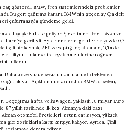
Geri
 baş gösterdi. BMW, fren sistemlerindeki problemler
Çağırıyor:
kladı. Bu geri çağırma kararı, BMW’nin geçen ay Çin’deki
Fren
e geri çağırmasıyla gündeme geldi.
Sorunları
Sebebiyle
an düşüşle birlikte geliyor. Şirketin net kârı, nisan ve
Kriz
ar Euro’ya geriledi. Aynı dönemde, gelirler de yüzde 0,7
Derinleşiyor
a ilgili bir kaynak, AFP’ye yaptığı açıklamada, “Çin’de
için
uz etkiliyor. Hükümetin teşvik önlemlerine rağmen,
ini kullandı.
ü. Daha önce yüzde sekiz ila on arasında beklenen
ası öngörülüyor. Açıklamanın ardından BMW hisseleri,
şadı.
. Geçtiğimiz hafta Volkswagen, yaklaşık 10 milyar Euro
 87 yıllık tarihinde ilk kez, Almanya’daki bazı
 Alman otomobil üreticileri, artan enflasyon, yüksek
 gibi zorluklarla karşı karşıya kalıyor. Ayrıca, Çinli
törü zorlamaya devam ediyor.