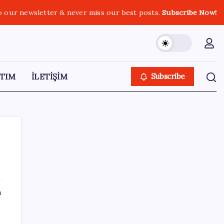
o our newsletter & never miss our best posts.
Subscribe Now!
TIM
İLETİŞİM
Subscribe
SON YAZILAR
ı
Güney Kore’de yapay zekayla üretilen
şarkılara yönelik ‘telif hakkı’ kararı