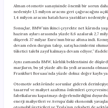
Alman otomotiv sanayisinde önemli bir sorun daha
nedeniyle 1,5 milyon aracını geri çağıracağını açı
1,4 milyon aracını hatalı hava yastıkları nedeniyl
Sonuçlar, BMW’nin ikinci çeyrekte net kârında yaşan
haziran ayları arasında yüzde 8,6 azalarak 2,7 mily
düşerek 37 milyar Euro’nun biraz altına indi. Konuyl
devam eden durgun talep, satış hacimlerini olums
tüketici talebi zayıf kalmaya devam ediyor,” ifadeler
Aynı zamanda BMW, kârlılık beklentisini de düşürd
marjların, bu yıl yüzde altı ila yedi arasında olm
Frankfurt Borsası’nda yüzde dokuz değer kaybı ya
Otomotiv sektöründe sorunlar giderek derinleşiyor
tasarruf ve maliyet azaltma önlemleri çerçevesinde,
fabrikalarını kapatmayı değerlendirdiğini duyurdu.
enerji maliyetleri ve Avrupa’daki ekonomik yavaşlama
otomobil üreticileri ve Tesla’nın rekabeti de sek