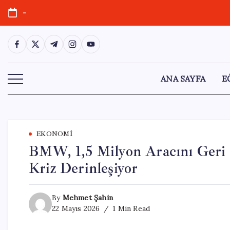
Skip
-
to
content
https://www.facebook.com/
https://twitter.com/
https://t.me/
https://www.instagram.com/
https://youtube.com/
ANA SAYFA
E
EKONOMI
BMW, 1,5 Milyon Aracını Geri Ç
Kriz Derinleşiyor
By
Mehmet Şahin
22 Mayıs 2026
1 Min Read