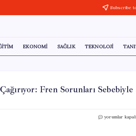
Subscribe t
ĞİTİM
EKONOMİ
SAĞLIK
TEKNOLOJİ
TANI
ağırıyor: Fren Sorunları Sebebiyle
BMW,
yorumlar kapal
1,5
Milyon
Aracını