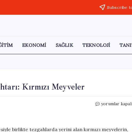
Subscribe t
ĞİTİM
EKONOMİ
SAĞLIK
TEKNOLOJİ
TANI
htarı: Kırmızı Meyveler
Yazın
yorumlar kapal
Sağlıklı
Beslenmenin
Anahtarı:
Kırmızı
yle birlikte tezgahlarda yerini alan kırmızı meyvelerin,