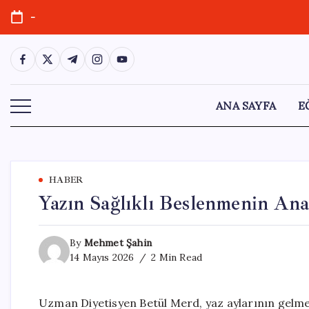
Skip
-
to
content
https://www.facebook.com/
https://twitter.com/
https://t.me/
https://www.instagram.com/
https://youtube.com/
ANA SAYFA
E
HABER
Yazın Sağlıklı Beslenmenin Ana
By
Mehmet Şahin
14 Mayıs 2026
2 Min Read
Uzman Diyetisyen Betül Merd, yaz aylarının gelmesi