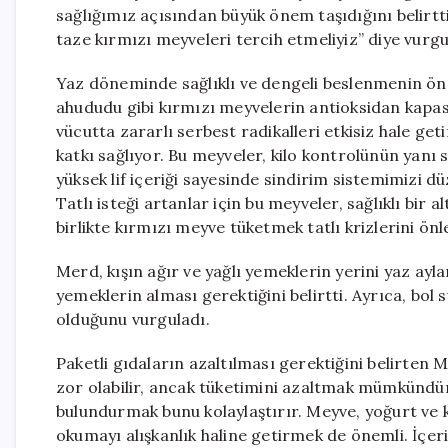
sağlığımız açısından büyük önem taşıdığını belirtti
taze kırmızı meyveleri tercih etmeliyiz” diye vurgu
Yaz döneminde sağlıklı ve dengeli beslenmenin önemi
ahududu gibi kırmızı meyvelerin antioksidan kapasi
vücutta zararlı serbest radikalleri etkisiz hale get
katkı sağlıyor. Bu meyveler, kilo kontrolünün yanı s
yüksek lif içeriği sayesinde sindirim sistemimizi d
Tatlı isteği artanlar için bu meyveler, sağlıklı bir 
birlikte kırmızı meyve tüketmek tatlı krizlerini önle
Merd, kışın ağır ve yağlı yemeklerin yerini yaz ayla
yemeklerin alması gerektiğini belirtti. Ayrıca, bol
olduğunu vurguladı.
Paketli gıdaların azaltılması gerektiğini belirte
zor olabilir, ancak tüketimini azaltmak mümkündür. 
bulundurmak bunu kolaylaştırır. Meyve, yoğurt ve ku
okumayı alışkanlık haline getirmek de önemli. İçer