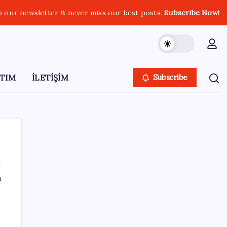
o our newsletter & never miss our best posts.
Subscribe Now!
TIM
İLETİŞİM
Subscribe
ı
SON YAZILAR
Güney Kore’de yapay zekayla üretilen
şarkılara yönelik ‘telif hakkı’ kararı