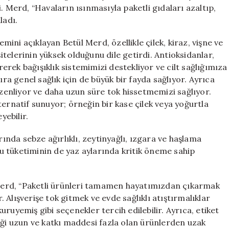
Meyveler
. Merd, “Havaların ısınmasıyla paketli gıdaları azaltıp,
için
ladı.
ni açıklayan Betül Merd, özellikle çilek, kiraz, vişne ve
telerinin yüksek olduğunu dile getirdi. Antioksidanlar,
irerek bağışıklık sistemimizi destekliyor ve cilt sağlığımıza
ıra genel sağlık için de büyük bir fayda sağlıyor. Ayrıca
üzenliyor ve daha uzun süre tok hissetmemizi sağlıyor.
alternatif sunuyor; örneğin bir kase çilek veya yoğurtla
yebilir.
rında sebze ağırlıklı, zeytinyağlı, ızgara ve haşlama
 su tüketiminin de yaz aylarında kritik öneme sahip
n Merd, “Paketli ürünleri tamamen hayatımızdan çıkarmak
Alışverişe tok gitmek ve evde sağlıklı atıştırmalıklar
ruyemiş gibi seçenekler tercih edilebilir. Ayrıca, etiket
iği uzun ve katkı maddesi fazla olan ürünlerden uzak