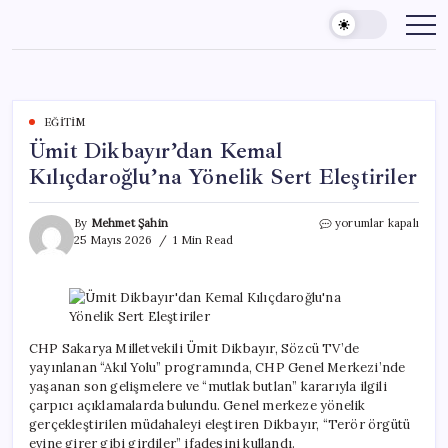
Skip
to
content
EĞITIM
Ümit Dikbayır’dan Kemal
Kılıçdaroğlu’na Yönelik Sert Eleştiriler
Ümit
By
Mehmet Şahin
yorumlar kapalı
Dikbayır’dan
25 Mayıs 2026
1 Min Read
Kemal
Kılıçdaroğlu’na
Yönelik
Sert
Eleştiriler
için
CHP Sakarya Milletvekili Ümit Dikbayır, Sözcü TV’de
yayınlanan “Akıl Yolu” programında, CHP Genel Merkezi’nde
yaşanan son gelişmelere ve “mutlak butlan” kararıyla ilgili
çarpıcı açıklamalarda bulundu. Genel merkeze yönelik
gerçekleştirilen müdahaleyi eleştiren Dikbayır, “Terör örgütü
evine girer gibi girdiler” ifadesini kullandı.