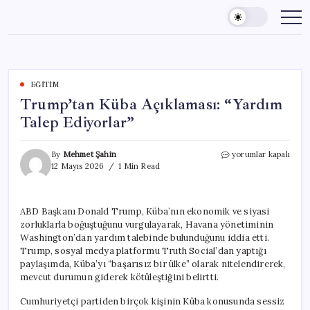
Skip
to
content
EĞITIM
Trump’tan Küba Açıklaması: “Yardım
Talep Ediyorlar”
Trump’tan
By
Mehmet Şahin
yorumlar kapalı
Küba
12 Mayıs 2026
1 Min Read
Açıklaması:
“Yardım
Talep
ABD Başkanı Donald Trump, Küba’nın ekonomik ve siyasi
Ediyorlar”
zorluklarla boğuştuğunu vurgulayarak, Havana yönetiminin
için
Washington’dan yardım talebinde bulunduğunu iddia etti.
Trump, sosyal medya platformu Truth Social’dan yaptığı
paylaşımda, Küba’yı “başarısız bir ülke” olarak nitelendirerek,
mevcut durumun giderek kötüleştiğini belirtti.
Cumhuriyetçi partiden birçok kişinin Küba konusunda sessiz