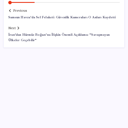
Previous
Samsun Havza’da Sel Felaketi: Güvenlik Kameraları O Anları Kaydetti
Next
İran’dan Hürmüz Boğazı’na İlişkin Önemli Açıklama: “Savaşmayan
Ülkeler Geçebilir”
SON YAZILAR
Sürekli maddi sorun yaşayan insanların beyni daha
çabuk yaşlanabiliyor: ‘Beyin de yoruluyor’