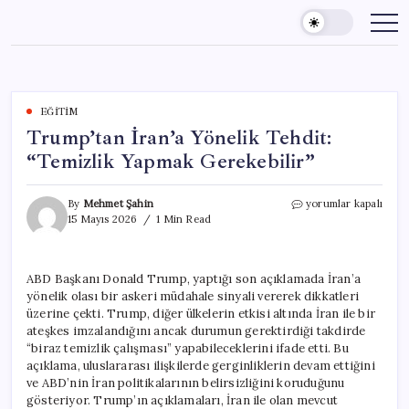
Skip
to
content
EĞITIM
Trump’tan İran’a Yönelik Tehdit:
“Temizlik Yapmak Gerekebilir”
Trump’tan
By
Mehmet Şahin
yorumlar kapalı
İran’a
15 Mayıs 2026
1 Min Read
Yönelik
Tehdit:
“Temizlik
ABD Başkanı Donald Trump, yaptığı son açıklamada İran’a
Yapmak
yönelik olası bir askeri müdahale sinyali vererek dikkatleri
Gerekebilir”
için
üzerine çekti. Trump, diğer ülkelerin etkisi altında İran ile bir
ateşkes imzalandığını ancak durumun gerektirdiği takdirde
“biraz temizlik çalışması” yapabileceklerini ifade etti. Bu
açıklama, uluslararası ilişkilerde gerginliklerin devam ettiğini
ve ABD’nin İran politikalarının belirsizliğini koruduğunu
gösteriyor. Trump’ın açıklamaları, İran ile olan mevcut