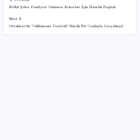
Kelkit Şeker Fasulyesi: Guinness Rekorları İçin Hazırlık Başladı
Next
Ortahisar’da ‘Gülümseme Festivali’ Büyük Bir Coşkuyla Gerçekleşti
SON YAZILAR
Sürekli maddi sorun yaşayan insanların beyni daha
çabuk yaşlanabiliyor: ‘Beyin de yoruluyor’
Citi, üçüncü çeyrek petrol tahminini yükseltti
İYİ Parti’den ‘çerçeve yasa’ hamlesi: Komisyon’dan