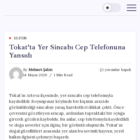
Skip
to
content
EĞITIM
Tokat’ta Yer Sincabı Cep Telefonuna
Yansıdı
Tokat’ta
By
Mehmet Şahin
yorumlar kapalı
Yer
14 Mayıs 2026
1 Min Read
Sincabı
Cep
Telefonuna
Tokat’ın Artova ilçesinde, yer sincabı cep telefonuyla
Yansıdı
kaydedildi. Boyunpınar köyünde bir kişinin arazide
için
görüntülediği sincabın yavaş hareketleri dikkat çekti. Önce
çevresini gözetleyen sincap, ardından topraktaki bir oyuğa
girerek gözden kayboldu. Bu anlar, cep telefonuyla kaydedildi
ve doğa severler için ilginç bir görüntü oluşturdu. Tokat’ın
doğal güzellikleri arasında yer alan bu sevimli hayvan, yerel
halkın ilgisini çekmeyi başardı.