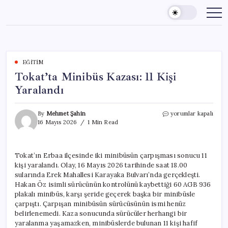
Skip
to
content
EĞITIM
Tokat’ta Minibüs Kazası: 11 Kişi
Yaralandı
Tokat’ta
By
Mehmet Şahin
yorumlar kapalı
Minibüs
16 Mayıs 2026
1 Min Read
Kazası:
11
Kişi
Tokat’ın Erbaa ilçesinde iki minibüsün çarpışması sonucu 11
Yaralandı
kişi yaralandı. Olay, 16 Mayıs 2026 tarihinde saat 18.00
için
sularında Erek Mahallesi Karayaka Bulvarı’nda gerçekleşti.
Hakan Öz isimli sürücünün kontrolünü kaybettiği 60 AGB 936
plakalı minibüs, karşı şeride geçerek başka bir minibüsle
çarpıştı. Çarpışan minibüsün sürücüsünün ismi henüz
belirlenemedi. Kaza sonucunda sürücüler herhangi bir
yaralanma yaşamazken, minibüslerde bulunan 11 kişi hafif