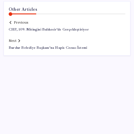
Other Articles
Previous
CHP, 109. Mitingini Balıkesir’de Gerçekleştiriyor
Next
Burdur Belediye Başkanı’na Hapis Cezası İstemi
SON YAZILAR
WhatsApp Yapay Zeka İçerik Etiketini Test Ediyor