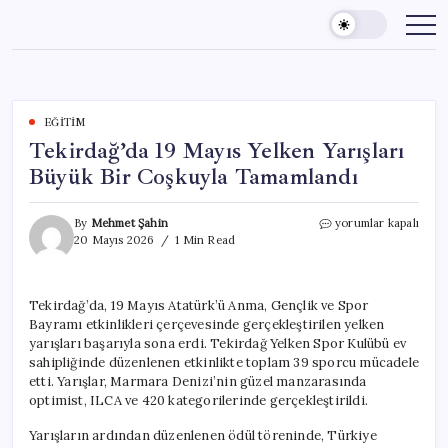
Skip
to
content
EĞITIM
Tekirdağ’da 19 Mayıs Yelken Yarışları
Büyük Bir Coşkuyla Tamamlandı
Tekirdağ’da
By
Mehmet Şahin
yorumlar kapalı
19
20 Mayıs 2026
1 Min Read
Mayıs
Yelken
Yarışları
Tekirdağ’da, 19 Mayıs Atatürk’ü Anma, Gençlik ve Spor
Büyük
Bayramı etkinlikleri çerçevesinde gerçekleştirilen yelken
Bir
Coşkuyla
yarışları başarıyla sona erdi. Tekirdağ Yelken Spor Kulübü ev
Tamamlandı
sahipliğinde düzenlenen etkinlikte toplam 39 sporcu mücadele
için
etti. Yarışlar, Marmara Denizi’nin güzel manzarasında
optimist, ILCA ve 420 kategorilerinde gerçekleştirildi.
Yarışların ardından düzenlenen ödül töreninde, Türkiye