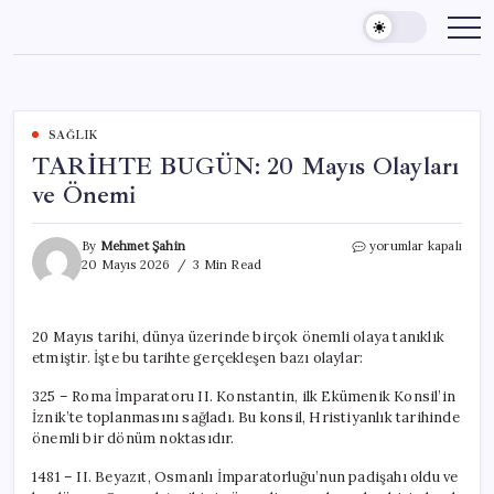
Skip
to
content
SAĞLIK
TARİHTE BUGÜN: 20 Mayıs Olayları
ve Önemi
TARİHTE
By
Mehmet Şahin
yorumlar kapalı
BUGÜN:
20 Mayıs 2026
3 Min Read
20
Mayıs
Olayları
20 Mayıs tarihi, dünya üzerinde birçok önemli olaya tanıklık
ve
etmiştir. İşte bu tarihte gerçekleşen bazı olaylar:
Önemi
için
325 – Roma İmparatoru II. Konstantin, ilk Ekümenik Konsil’in
İznik’te toplanmasını sağladı. Bu konsil, Hristiyanlık tarihinde
önemli bir dönüm noktasıdır.
1481 – II. Beyazıt, Osmanlı İmparatorluğu’nun padişahı oldu ve