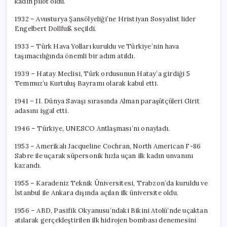
kadın pilot oldu.
1932 – Avusturya Şansölyeliği’ne Hristiyan Sosyalist lider
Engelbert Dollfuß seçildi.
1933 – Türk Hava Yolları kuruldu ve Türkiye’nin hava
taşımacılığında önemli bir adım atıldı.
1939 – Hatay Meclisi, Türk ordusunun Hatay’a girdiği 5
Temmuz’u Kurtuluş Bayramı olarak kabul etti.
1941 – II. Dünya Savaşı sırasında Alman paraşütçüleri Girit
adasını işgal etti.
1946 – Türkiye, UNESCO Antlaşması’nı onayladı.
1953 – Amerikalı Jacqueline Cochran, North American F-86
Sabre ile uçarak süpersonik hızla uçan ilk kadın unvanını
kazandı.
1955 – Karadeniz Teknik Üniversitesi, Trabzon’da kuruldu ve
İstanbul ile Ankara dışında açılan ilk üniversite oldu.
1956 – ABD, Pasifik Okyanusu’ndaki Bikini Atolü’nde uçaktan
atılarak gerçekleştirilen ilk hidrojen bombası denemesini