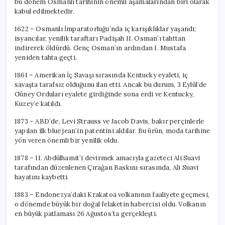
bu dönem Osmanlı tarihinin önemli aşamalarından biri olarak
kabul edilmektedir.
1622 – Osmanlı İmparatorluğu’nda iç karışıklıklar yaşandı;
isyancılar, yenilik taraftarı Padişah II. Osman’ı tahttan
indirerek öldürdü. Genç Osman’ın ardından I. Mustafa
yeniden tahta geçti.
1861 – Amerikan İç Savaşı sırasında Kentucky eyaleti, iç
savaşta tarafsız olduğunu ilan etti. Ancak bu durum, 3 Eylül’de
Güney Orduları eyalete girdiğinde sona erdi ve Kentucky,
Kuzey’e katıldı.
1873 – ABD’de, Levi Strauss ve Jacob Davis, bakır perçinlerle
yapılan ilk blue jean’in patentini aldılar. Bu ürün, moda tarihine
yön veren önemli bir yenilik oldu.
1878 – II. Abdülhamit’i devirmek amacıyla gazeteci Ali Suavi
tarafından düzenlenen Çırağan Baskını sırasında, Ali Suavi
hayatını kaybetti.
1883 – Endonezya’daki Krakatoa volkanının faaliyete geçmesi,
o dönemde büyük bir doğal felaketin habercisi oldu. Volkanın
en büyük patlaması 26 Ağustos’ta gerçekleşti.