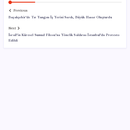
Previous
Başakşehir’de Tır Yangını İş Yerini Sardı, Büyük Hasar Oluşturdu
Next
İsrail’in Küresel Sumud Filosu’na Yönelik Saldırısı İstanbul’da Protesto
Edildi
SON YAZILAR
WhatsApp Yapay Zeka İçerik Etiketini Test Ediyor
‘Çerçeve yasa’ teklifi TBMM’de… MHP’li Feti