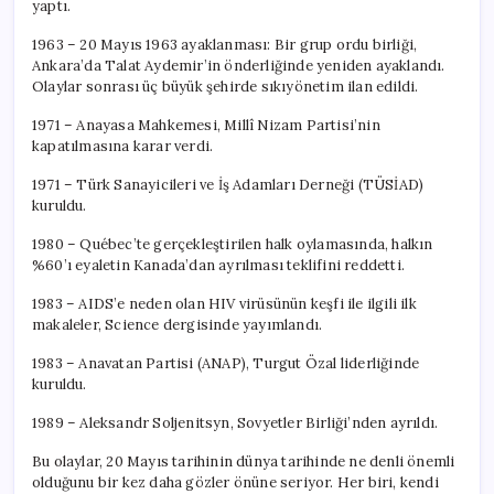
yaptı.
1963 – 20 Mayıs 1963 ayaklanması: Bir grup ordu birliği,
Ankara’da Talat Aydemir’in önderliğinde yeniden ayaklandı.
Olaylar sonrası üç büyük şehirde sıkıyönetim ilan edildi.
1971 – Anayasa Mahkemesi, Millî Nizam Partisi’nin
kapatılmasına karar verdi.
1971 – Türk Sanayicileri ve İş Adamları Derneği (TÜSİAD)
kuruldu.
1980 – Québec’te gerçekleştirilen halk oylamasında, halkın
%60’ı eyaletin Kanada’dan ayrılması teklifini reddetti.
1983 – AIDS’e neden olan HIV virüsünün keşfi ile ilgili ilk
makaleler, Science dergisinde yayımlandı.
1983 – Anavatan Partisi (ANAP), Turgut Özal liderliğinde
kuruldu.
1989 – Aleksandr Soljenitsyn, Sovyetler Birliği’nden ayrıldı.
Bu olaylar, 20 Mayıs tarihinin dünya tarihinde ne denli önemli
olduğunu bir kez daha gözler önüne seriyor. Her biri, kendi