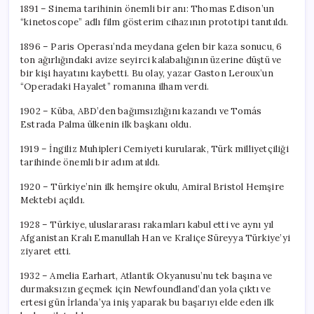
1891 – Sinema tarihinin önemli bir anı: Thomas Edison’un
“kinetoscope” adlı film gösterim cihazının prototipi tanıtıldı.
1896 – Paris Operası’nda meydana gelen bir kaza sonucu, 6
ton ağırlığındaki avize seyirci kalabalığının üzerine düştü ve
bir kişi hayatını kaybetti. Bu olay, yazar Gaston Leroux’un
“Operadaki Hayalet” romanına ilham verdi.
1902 – Küba, ABD’den bağımsızlığını kazandı ve Tomás
Estrada Palma ülkenin ilk başkanı oldu.
1919 – İngiliz Muhipleri Cemiyeti kurularak, Türk milliyetçiliği
tarihinde önemli bir adım atıldı.
1920 – Türkiye’nin ilk hemşire okulu, Amiral Bristol Hemşire
Mektebi açıldı.
1928 – Türkiye, uluslararası rakamları kabul etti ve aynı yıl
Afganistan Kralı Emanullah Han ve Kraliçe Süreyya Türkiye’yi
ziyaret etti.
1932 – Amelia Earhart, Atlantik Okyanusu’nu tek başına ve
durmaksızın geçmek için Newfoundland’dan yola çıktı ve
ertesi gün İrlanda’ya iniş yaparak bu başarıyı elde eden ilk