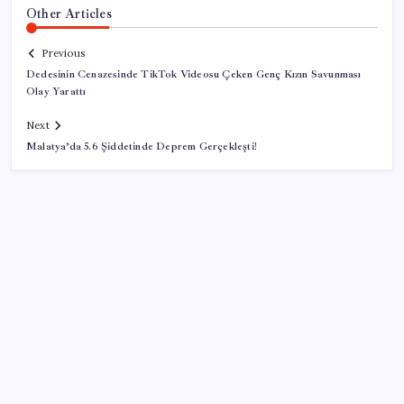
Other Articles
Previous
Dedesinin Cenazesinde TikTok Videosu Çeken Genç Kızın Savunması
Olay Yarattı
Next
Malatya’da 5.6 Şiddetinde Deprem Gerçekleşti!
SON YAZILAR
Güney Kore’de yapay zekayla üretilen şarkılara