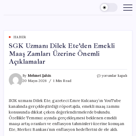
Skip
to
content
HABER
SGK Uzmanı Dilek Ete’den Emekli
Maaş Zamları Üzerine Önemli
Açıklamalar
SGK
By
Mehmet Şahin
yorumlar kapalı
Uzmanı
20 Mayıs 2026
1 Min Read
Dilek
Ete’den
Emekli
SGK uzmanı Dilek Ete, gazeteci Emre Kulcanay’ın YouTube
Maaş
kanalında gerçekleştirdiği röportajda, emekli maaş zammı
Zamları
Üzerine
konusunda dikkat çeken değerlendirmelerde bulundu.
Önemli
Özellikle Temmuz ayında gerçekleşmesi beklenen emekli
Açıklamalar
maaşı artış oranları ve enflasyon tahminleri üzerine konuşan
için
Ete, Merkez Bankası’nın enflasyon hedeflerini de ele aldı.