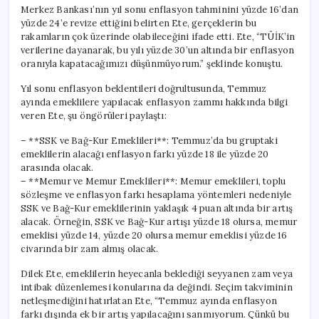
Merkez Bankası’nın yıl sonu enflasyon tahminini yüzde 16’dan
yüzde 24’e revize ettiğini belirten Ete, gerçeklerin bu
rakamların çok üzerinde olabileceğini ifade etti. Ete, “TÜİK’in
verilerine dayanarak, bu yılı yüzde 30’un altında bir enflasyon
oranıyla kapatacağımızı düşünmüyorum.” şeklinde konuştu.
Yıl sonu enflasyon beklentileri doğrultusunda, Temmuz
ayında emeklilere yapılacak enflasyon zammı hakkında bilgi
veren Ete, şu öngörüleri paylaştı:
– **SSK ve Bağ-Kur Emeklileri**: Temmuz’da bu gruptaki
emeklilerin alacağı enflasyon farkı yüzde 18 ile yüzde 20
arasında olacak.
– **Memur ve Memur Emeklileri**: Memur emeklileri, toplu
sözleşme ve enflasyon farkı hesaplama yöntemleri nedeniyle
SSK ve Bağ-Kur emeklilerinin yaklaşık 4 puan altında bir artış
alacak. Örneğin, SSK ve Bağ-Kur artışı yüzde 18 olursa, memur
emeklisi yüzde 14, yüzde 20 olursa memur emeklisi yüzde 16
civarında bir zam almış olacak.
Dilek Ete, emeklilerin heyecanla beklediği seyyanen zam veya
intibak düzenlemesi konularına da değindi. Seçim takviminin
netleşmediğini hatırlatan Ete, “Temmuz ayında enflasyon
farkı dışında ek bir artış yapılacağını sanmıyorum. Çünkü bu