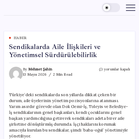
Skip
to
content
HABER
Sendikalarda Aile İlişkileri ve
Yönetimsel Sürdürülebilirlik
Sendikalarda
By
Mehmet Şahin
yorumlar kapalı
Aile
13 Mayıs 2026
2 Min Read
İlişkileri
ve
Yönetimsel
Türkiye’deki sendikalarda son yıllarda dikkat çeken bir
Sürdürülebilirlik
durum, aile üyelerinin yönetim pozisyonlarına atanması.
için
Yarım asırdır görevde olan Dok Gemi-İş, Toleyis ve Belediye-
İş sendikalarının genel başkanları, kendi çocuklarını genel
başkan yardımcılığına getirerek sendikaları adeta birer aile
şirketine dönüştürmüş durumda. İşçi haklarını korumak
amacıyla kurulan bu sendikalar, şimdi ‘baba-oğul’ yönetimiyle
yönetiliyor.