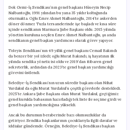
Dok Gemi-İş Sendikası’nın genel başkanı Hüseyin Necip
Nalbantoğlu, 1991 yılından bu yana 35 yıldır koltuğunda
oturmakta. Oğlu Emre Ahmet Nalbantoğlu, 2014’te askerden
döner dönmez Tuzla tersanelerinde işe başladı ve kısa süre
içinde sendikanın Marmara Şube Başkanı oldu. 2015 yılında
yönetim kuruluna seçilen Emre Ahmet Nalbantoğlu, şu anda
sendikanın genel başkan yardımcısı olarak görev yapıyor.
Toleyis Sendikası’nın 49 yıllık genel başkanı Cemail Bakındı
da benzer bir yol izledi; oğlu Murat Bakındı, iş hayatının ilk
yılında sendika yöneticisi oldu ve 2019’dan itibaren genel
sekreterlik, ardından da 2023’te genel başkan yardımcılığı
görevini üstlendi.
Belediye-İş Sendikası’nın uzun süredir başkanı olan Nihat
Yurdakul da oğlu Murat Yurdakul’u çeşitli görevlerle destekledi.
2025’te Ankara Şube Başkanı olan Murat Yurdakul, geçtiğimiz
genel kurulda babasının hazırladığı tek liste ile seçime girdi ve
genel başkan yardımcılığına yükseldi.
Ancak bu durumun beraberinde bazı olumsuzluklar da
getiriyor. Sendika başkanlarının çocuklarıyla ilgili davalar ve
iddialar gündemde. Örneğin, Belediye-İş Sendikası başkan