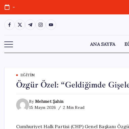
Skip
-
to
content
https://www.facebook.com/
https://twitter.com/
https://t.me/
https://www.instagram.com/
https://youtube.com/
ANA SAYFA
E
EĞITIM
Özgür Özel: “Geldiğimde Gişel
By
Mehmet Şahin
15 Mayıs 2026
2 Min Read
Cumhuriyet Halk Partisi (CHP) Genel Başkanı Özgür 