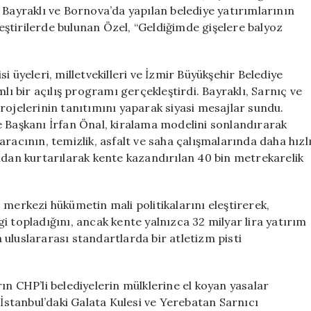
Vuracağım”
 Bayraklı ve Bornova’da yapılan belediye yatırımlarının
için
eleştirilerde bulunan Özel, “Geldiğimde gişelere balyoz
i üyeleri, milletvekilleri ve İzmir Büyükşehir Belediye
lı bir açılış programı gerçekleştirdi. Bayraklı, Sarnıç ve
rojelerinin tanıtımını yaparak siyasi mesajlar sundu.
e Başkanı İrfan Önal, kiralama modelini sonlandırarak
racının, temizlik, asfalt ve saha çalışmalarında daha hızl
mdan kurtarılarak kente kazandırılan 40 bin metrekarelik
 merkezi hükümetin mali politikalarını eleştirerek,
rgi topladığını, ancak kente yalnızca 32 milyar lira yatırım
ya uluslararası standartlarda bir atletizm pisti
ın CHP’li belediyelerin mülklerine el koyan yasalar
 İstanbul’daki Galata Kulesi ve Yerebatan Sarnıcı