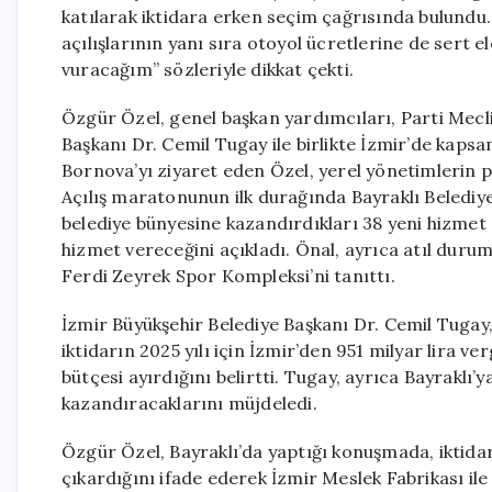
katılarak iktidara erken seçim çağrısında bulundu.
açılışlarının yanı sıra otoyol ücretlerine de sert 
vuracağım” sözleriyle dikkat çekti.
Özgür Özel, genel başkan yardımcıları, Parti Meclis
Başkanı Dr. Cemil Tugay ile birlikte İzmir’de kapsam
Bornova’yı ziyaret eden Özel, yerel yönetimlerin p
Açılış maratonunun ilk durağında Bayraklı Belediy
belediye bünyesine kazandırdıkları 38 yeni hizmet a
hizmet vereceğini açıkladı. Önal, ayrıca atıl duru
Ferdi Zeyrek Spor Kompleksi’ni tanıttı.
İzmir Büyükşehir Belediye Başkanı Dr. Cemil Tugay,
iktidarın 2025 yılı için İzmir’den 951 milyar lira ve
bütçesi ayırdığını belirtti. Tugay, ayrıca Bayraklı’
kazandıracaklarını müjdeledi.
Özgür Özel, Bayraklı’da yaptığı konuşmada, iktidar
çıkardığını ifade ederek İzmir Meslek Fabrikası ile