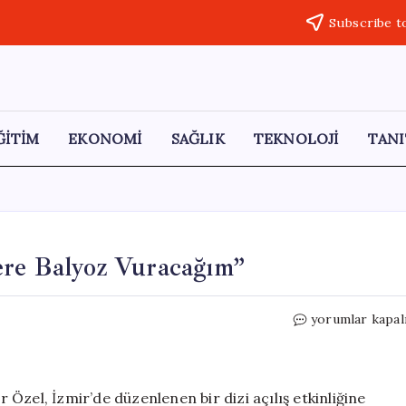
Subscribe t
ĞİTİM
EKONOMİ
SAĞLIK
TEKNOLOJİ
TANI
ere Balyoz Vuracağım”
Özgür
yorumlar kapal
Özel:
“Geldiğimde
Gişelere
Balyoz
Özel, İzmir’de düzenlenen bir dizi açılış etkinliğine