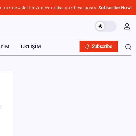
o our newsletter & never miss our best posts.
Subscribe Now!
TIM
İLETİŞİM
Subscribe
ı
SON YAZILAR
WhatsApp Yapay Zeka İçerik Etiketini Test
Ediyor