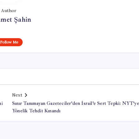
Author
met Şahin
Follow Me
Next
mi
Sınır Tanımayan Gazeteciler’den İsrail’e Sert Tepki: NYT’y
Yönelik Tehdit Kınandı