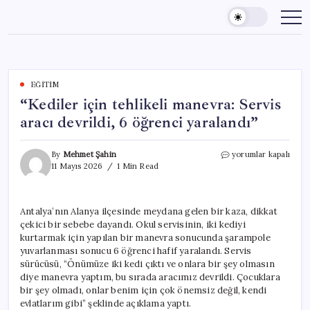
Skip
to
content
EĞITIM
“Kediler için tehlikeli manevra: Servis
aracı devrildi, 6 öğrenci yaralandı”
“Kediler
By
Mehmet Şahin
yorumlar kapalı
için
11 Mayıs 2026
1 Min Read
tehlikeli
manevra:
Servis
Antalya’nın Alanya ilçesinde meydana gelen bir kaza, dikkat
aracı
çekici bir sebebe dayandı. Okul servisinin, iki kediyi
devrildi,
6
kurtarmak için yapılan bir manevra sonucunda şarampole
öğrenci
yuvarlanması sonucu 6 öğrenci hafif yaralandı. Servis
yaralandı”
sürücüsü, “Önümüze iki kedi çıktı ve onlara bir şey olmasın
için
diye manevra yaptım, bu sırada aracımız devrildi. Çocuklara
bir şey olmadı, onlar benim için çok önemsiz değil, kendi
evlatlarım gibi” şeklinde açıklama yaptı.