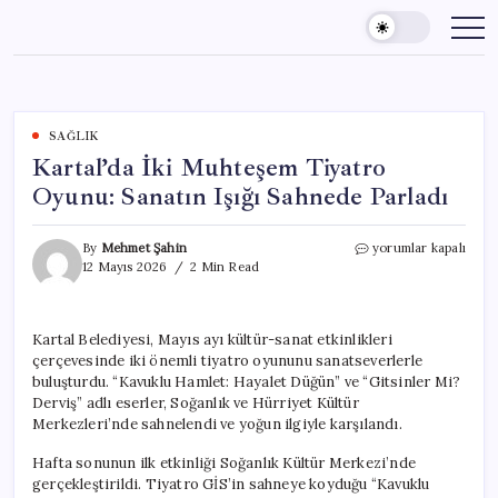
Skip
to
content
SAĞLIK
Kartal’da İki Muhteşem Tiyatro
Oyunu: Sanatın Işığı Sahnede Parladı
Kartal’da
By
Mehmet Şahin
yorumlar kapalı
İki
12 Mayıs 2026
2 Min Read
Muhteşem
Tiyatro
Oyunu:
Kartal Belediyesi, Mayıs ayı kültür-sanat etkinlikleri
Sanatın
çerçevesinde iki önemli tiyatro oyununu sanatseverlerle
Işığı
Sahnede
buluşturdu. “Kavuklu Hamlet: Hayalet Düğün” ve “Gitsinler Mi?
Parladı
Derviş” adlı eserler, Soğanlık ve Hürriyet Kültür
için
Merkezleri’nde sahnelendi ve yoğun ilgiyle karşılandı.
Hafta sonunun ilk etkinliği Soğanlık Kültür Merkezi’nde
gerçekleştirildi. Tiyatro GİS’in sahneye koyduğu “Kavuklu