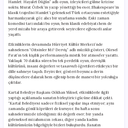
Hamlet: Hayalet Düğün” adlı oyun, izleyicileri gülme krizine
soktu. Murat Özbek’in yazıp yönettiği bu eser, Shakespeare’in
klasik trajedisi Hamlet’i geleneksel Türk ortaoyunu estetiğiyle
harmanlayarak göz alıcı bir uyarlama sundu. Eski zaman
komedisi tarzındaki bu oyun, hem klasik edebiyatı hem de
yerel mizahı bir araya getirerek seyircilere eğlenceli anlar
yaşattı.
Etkinliklerin devamında Hürriyet Kültür Merkezi’nde
sahnelenen “Gitsinler Mi? Derviş” adlı müzikli gösteri, Gürsel
Fırat’ın tek kişilik performansıyla mistik bir atmosfer yarattı.
Yaklaşık 70 dakika süren bu tek perdelik oyun, dervişlik
kültürünü, insani değerleri ve tasavvufi öğretileri etkileyici bir
dille sahneye taşıdı. Seyirciler, gösteri boyunca derin
düşüncelere dalarak hem eğlenip hem de manevi bir yolculuğa
çıktılar.
Kartal Belediye Başkanı Gökhan Yüksel, etkinliklerle ilgili
yaptığı açıklamada sanatın birleştirici gücüne dikkat çekti.
“Kartal Belediyesi sadece fiziksel yapılar inşa etmiyor; aynı
zamanda gönül köprüleri de kuruyor. Bu hafta sonu
sahnelerimizde izlediğimiz iki değerli eser; bir yanda
geleneksel mizahımızın zekası, diğer yanda kadim
kültürümüzün bilgeliğiyle bizleri buluşturdu. Sanatın