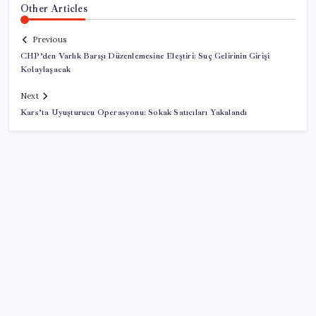
Other Articles
Previous
CHP’den Varlık Barışı Düzenlemesine Eleştiri: Suç Gelirinin Girişi
Kolaylaşacak
Next
Kars’ta Uyuşturucu Operasyonu: Sokak Satıcıları Yakalandı
SON YAZILAR
WhatsApp Yapay Zeka İçerik Etiketini Test Ediyor