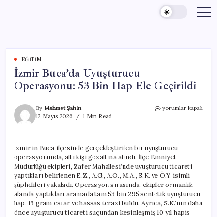
Skip
to
content
EĞITIM
İzmir Buca’da Uyuşturucu
Operasyonu: 53 Bin Hap Ele Geçirildi
İzmir
By
Mehmet Şahin
yorumlar kapalı
Buca’da
12 Mayıs 2026
1 Min Read
Uyuşturucu
Operasyonu:
53
İzmir’in Buca ilçesinde gerçekleştirilen bir uyuşturucu
Bin
operasyonunda, altı kişi gözaltına alındı. İlçe Emniyet
Hap
Ele
Müdürlüğü ekipleri, Zafer Mahallesi’nde uyuşturucu ticareti
Geçirildi
yaptıkları belirlenen E.Z., A.G., A.O., M.A., S.K. ve Ö.Y. isimli
için
şüphelileri yakaladı. Operasyon sırasında, ekipler ormanlık
alanda yaptıkları aramada tam 53 bin 295 sentetik uyuşturucu
hap, 13 gram esrar ve hassas terazi buldu. Ayrıca, S.K.’nın daha
önce uyuşturucu ticareti suçundan kesinleşmiş 10 yıl hapis