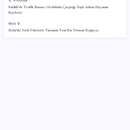
Previous
Salihli’de Trafik Kazası: Otobüsün Çarptığı Yaşlı Adam Hayatını
Kaybetti
Next
Bolu’da Yerli Fidelerle Tarımda Yeni Bir Dönem Başlıyor
SON YAZILAR
Türkiye’ye gelen turistler alışveriş yapmadı, saçını
yaptırdı!
Sürekli maddi sorun yaşayan insanların beyni daha
çabuk yaşlanabiliyor: ‘Beyin de yoruluyor’