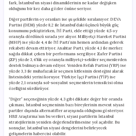
fark, İstanbul’un siyasi dinamiklerinin ne kadar değişken
olduğunu bir kez daha gözler önüne seriyor.
Diğer partilerin oy oranları ise şu şekilde sıralanıyor: DEVA
Partisi (DEM) yüzde 8,2 ile İstanbul’daki üçüncü büyük güç
konumunu pekiştirirken, İYİ Parti, elde ettiği yüzde 4,5 oy
oranıyla dördüncü sırada yer alıyor. Milliyetçi Hareket Partisi
(MHP) ise yüzde 4,4 ile İYİ Parti’nin hemen ardından gelerek
rekabeti devam ettiriyor. Anahtar Parti, yüzde 4,1 ile merkez
sağda dikkat çeken bir performans sergiliyor. Zafer Partisi
(ZP) yüzde 3,4’lük oy oranıyla milliyetçi-seküler seçmenlerden
destek bulmaya devam ediyor. Yeniden Refah Partisi (YRP) ise
yüzde 3,3 ile muhafazakâr seçmen kitlesinin desteğini alarak
listesindeki yerini koruyor. Türkiye İşçi Partisi (TİP) ise
yüzde 2,1 oranıyla sol-sosyalist seçmenlerin temsilcisi olma
özelliğini sürdürüyor.
“Diğer” seçeneğinin yüzde 4,3 gibi dikkate değer bir oranda
çıkması, İstanbul seçmeninin bazı bireylerinin mevcut siyasi
partiler dışında alternatifler arayışında olduğunu gösteriyor.
HBS Araştırma’nın bu verileri, siyasi partilerin İstanbul
stratejilerinin yeniden değerlendirilmesine yol açabilir. Bu
sonuçlar, İstanbul’un siyasi dengelerini belirleyecek
gelişmelerin habercisi olabilir.