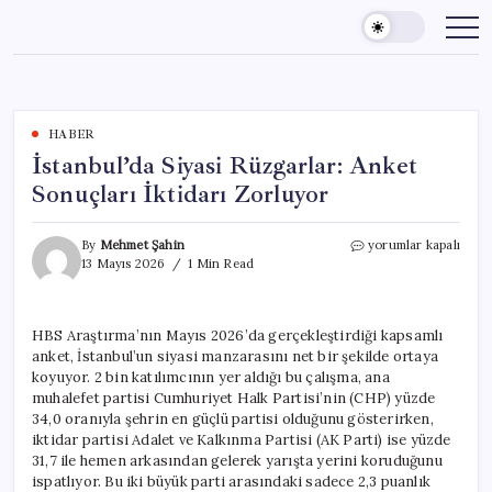
Skip
to
content
HABER
İstanbul’da Siyasi Rüzgarlar: Anket
Sonuçları İktidarı Zorluyor
İstanbul’da
By
Mehmet Şahin
yorumlar kapalı
Siyasi
13 Mayıs 2026
1 Min Read
Rüzgarlar:
Anket
Sonuçları
HBS Araştırma’nın Mayıs 2026’da gerçekleştirdiği kapsamlı
İktidarı
anket, İstanbul’un siyasi manzarasını net bir şekilde ortaya
Zorluyor
için
koyuyor. 2 bin katılımcının yer aldığı bu çalışma, ana
muhalefet partisi Cumhuriyet Halk Partisi’nin (CHP) yüzde
34,0 oranıyla şehrin en güçlü partisi olduğunu gösterirken,
iktidar partisi Adalet ve Kalkınma Partisi (AK Parti) ise yüzde
31,7 ile hemen arkasından gelerek yarışta yerini koruduğunu
ispatlıyor. Bu iki büyük parti arasındaki sadece 2,3 puanlık