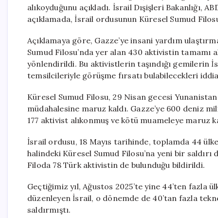
alıkoyduğunu açıkladı. İsrail Dışişleri Bakanlığı, 
açıklamada, İsrail ordusunun Küresel Sumud Filosu’
Açıklamaya göre, Gazze’ye insani yardım ulaştırm
Sumud Filosu’nda yer alan 430 aktivistin tamamı a
yönlendirildi. Bu aktivistlerin taşındığı gemilerin İ
temsilcileriyle görüşme fırsatı bulabilecekleri iddia
Küresel Sumud Filosu, 29 Nisan gecesi Yunanistan’ı
müdahalesine maruz kaldı. Gazze’ye 600 deniz mili 
177 aktivist alıkonmuş ve kötü muameleye maruz ka
İsrail ordusu, 18 Mayıs tarihinde, toplamda 44 ülke
halindeki Küresel Sumud Filosu’na yeni bir saldırı d
Filoda 78 Türk aktivistin de bulunduğu bildirildi.
Geçtiğimiz yıl, Ağustos 2025’te yine 44’ten fazla ü
düzenleyen İsrail, o dönemde de 40’tan fazla tek
saldırmıştı.