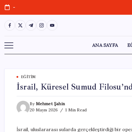
Skip
-
to
content
https://www.facebook.com/
https://twitter.com/
https://t.me/
https://www.instagram.com/
https://youtube.com/
ANA SAYFA
E
EĞITIM
İsrail, Küresel Sumud Filosu’n
By
Mehmet Şahin
20 Mayıs 2026
1 Min Read
İsrail, uluslararası sularda gerçekleştirdiği bir o