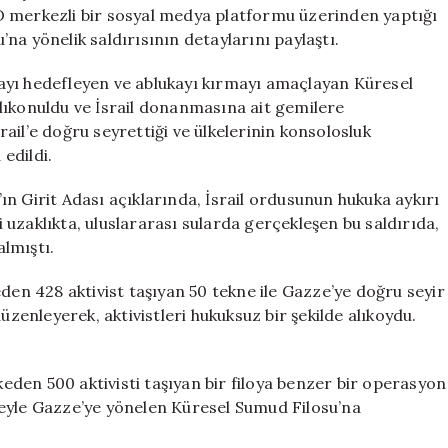
Aktivistleri
ABD merkezli bir sosyal medya platformu üzerinden yaptığı
Alıkoydu
na yönelik saldırısının detaylarını paylaştı.
için
ayı hedefleyen ve ablukayı kırmayı amaçlayan Küresel
lıkonuldu ve İsrail donanmasına ait gemilere
srail’e doğru seyrettiği ve ülkelerinin konsolosluk
 edildi.
n Girit Adası açıklarında, İsrail ordusunun hukuka aykırı
uzaklıkta, uluslararası sularda gerçekleşen bu saldırıda,
lmıştı.
den 428 aktivist taşıyan 50 tekne ile Gazze’ye doğru seyir
üzenleyerek, aktivistleri hukuksuz bir şekilde alıkoydu.
lkeden 500 aktivisti taşıyan bir filoya benzer bir operasyon
neyle Gazze’ye yönelen Küresel Sumud Filosu’na