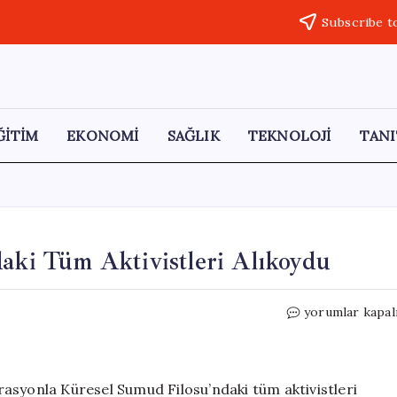
Subscribe t
ĞİTİM
EKONOMİ
SAĞLIK
TEKNOLOJİ
TANI
daki Tüm Aktivistleri Alıkoydu
İsrail,
yorumlar kapal
Küresel
Sumud
Filosu’ndaki
Tüm
perasyonla Küresel Sumud Filosu’ndaki tüm aktivistleri