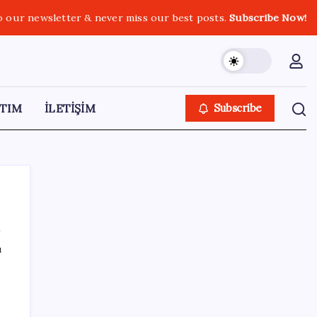
o our newsletter & never miss our best posts.
Subscribe Now!
TIM
İLETİŞİM
Subscribe
ı
SON YAZILAR
WhatsApp Yapay Zeka İçerik Etiketini Test
Ediyor