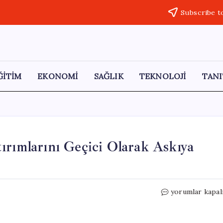
Subscribe t
ĞİTİM
EKONOMİ
SAĞLIK
TEKNOLOJİ
TANI
ırımlarını Geçici Olarak Askıya
İran
yorumlar kapal
Medyası:
ABD,
Petrol