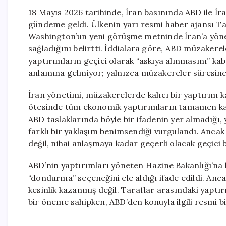
18 Mayıs 2026 tarihinde, İran basınında ABD ile İr
gündeme geldi. Ülkenin yarı resmi haber ajansı T
Washington’un yeni görüşme metninde İran’a yönel
sağladığını belirtti. İddialara göre, ABD müzakere
yaptırımların geçici olarak “askıya alınmasını” ka
anlamına gelmiyor; yalnızca müzakereler süresince
İran yönetimi, müzakerelerde kalıcı bir yaptırım k
ötesinde tüm ekonomik yaptırımların tamamen kald
ABD taslaklarında böyle bir ifadenin yer almadığı,
farklı bir yaklaşım benimsendiği vurgulandı. Ancak
değil, nihai anlaşmaya kadar geçerli olacak geçici 
ABD’nin yaptırımları yöneten Hazine Bakanlığı’na 
“dondurma” seçeneğini ele aldığı ifade edildi. An
kesinlik kazanmış değil. Taraflar arasındaki yaptı
bir öneme sahipken, ABD’den konuyla ilgili resmi 