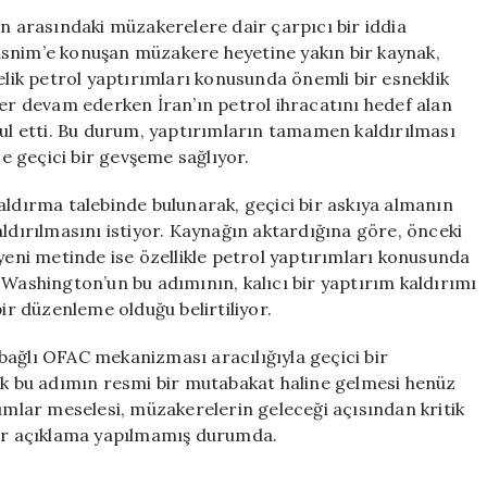
Yaptırımlarını
an arasındaki müzakerelere dair çarpıcı bir iddia
Geçici
asnim’e konuşan müzakere heyetine yakın bir kaynak,
Olarak
ik petrol yaptırımları konusunda önemli bir esneklik
Askıya
ler devam ederken İran’ın petrol ihracatını hedef alan
Almayı
bul etti. Bu durum, yaptırımların tamamen kaldırılması
Kabul
 geçici bir gevşeme sağlıyor.
Etti
için
aldırma talebinde bulunarak, geçici bir askıya almanın
ırılmasını istiyor. Kaynağın aktardığına göre, önceki
 yeni metinde ise özellikle petrol yaptırımları konusunda
 Washington’un bu adımının, kalıcı bir yaptırım kaldırımı
bir düzenleme olduğu belirtiliyor.
bağlı OFAC mekanizması aracılığıyla geçici bir
cak bu adımın resmi bir mutabakat haline gelmesi henüz
rımlar meselesi, müzakerelerin geleceği açısından kritik
bir açıklama yapılmamış durumda.