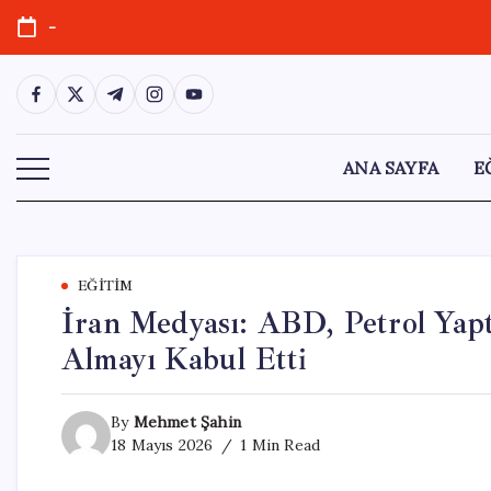
Skip
-
to
content
https://www.facebook.com/
https://twitter.com/
https://t.me/
https://www.instagram.com/
https://youtube.com/
ANA SAYFA
E
EĞITIM
İran Medyası: ABD, Petrol Yapt
Almayı Kabul Etti
By
Mehmet Şahin
18 Mayıs 2026
1 Min Read