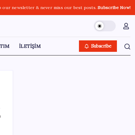
o our newsletter & never miss our best posts.
Subscribe Now!
TIM
İLETİŞİM
Subscribe
SON YAZILAR
ı
Citi, üçüncü çeyrek petrol tahminini
yükseltti