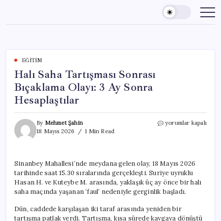
Skip
to
content
EĞITIM
Halı Saha Tartışması Sonrası
Bıçaklama Olayı: 3 Ay Sonra
Hesaplaştılar
Halı
By
Mehmet Şahin
yorumlar kapalı
Saha
18 Mayıs 2026
1 Min Read
Tartışması
Sonrası
Bıçaklama
Sinanbey Mahallesi’nde meydana gelen olay, 18 Mayıs 2026
Olayı:
tarihinde saat 15.30 sıralarında gerçekleşti. Suriye uyruklu
3
Ay
Hasan H. ve Kuteybe M. arasında, yaklaşık üç ay önce bir halı
Sonra
saha maçında yaşanan ‘faul’ nedeniyle gerginlik başladı.
Hesaplaştılar
için
Dün, caddede karşılaşan iki taraf arasında yeniden bir
tartışma patlak verdi. Tartışma, kısa sürede kavgaya dönüştü