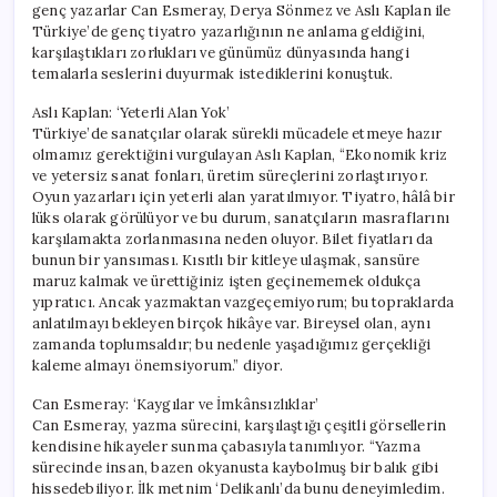
genç yazarlar Can Esmeray, Derya Sönmez ve Aslı Kaplan ile
Türkiye’de genç tiyatro yazarlığının ne anlama geldiğini,
karşılaştıkları zorlukları ve günümüz dünyasında hangi
temalarla seslerini duyurmak istediklerini konuştuk.
Aslı Kaplan: ‘Yeterli Alan Yok’
Türkiye’de sanatçılar olarak sürekli mücadele etmeye hazır
olmamız gerektiğini vurgulayan Aslı Kaplan, “Ekonomik kriz
ve yetersiz sanat fonları, üretim süreçlerini zorlaştırıyor.
Oyun yazarları için yeterli alan yaratılmıyor. Tiyatro, hâlâ bir
lüks olarak görülüyor ve bu durum, sanatçıların masraflarını
karşılamakta zorlanmasına neden oluyor. Bilet fiyatları da
bunun bir yansıması. Kısıtlı bir kitleye ulaşmak, sansüre
maruz kalmak ve ürettiğiniz işten geçinememek oldukça
yıpratıcı. Ancak yazmaktan vazgeçemiyorum; bu topraklarda
anlatılmayı bekleyen birçok hikâye var. Bireysel olan, aynı
zamanda toplumsaldır; bu nedenle yaşadığımız gerçekliği
kaleme almayı önemsiyorum.” diyor.
Can Esmeray: ‘Kaygılar ve İmkânsızlıklar’
Can Esmeray, yazma sürecini, karşılaştığı çeşitli görsellerin
kendisine hikayeler sunma çabasıyla tanımlıyor. “Yazma
sürecinde insan, bazen okyanusta kaybolmuş bir balık gibi
hissedebiliyor. İlk metnim ‘Delikanlı’da bunu deneyimledim.