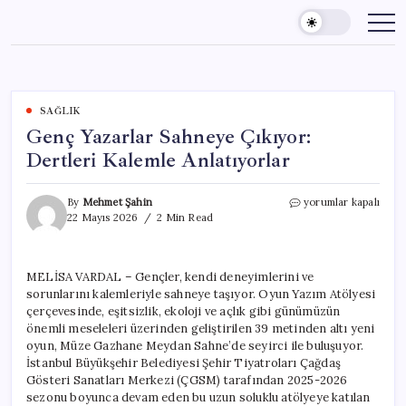
Skip
to
content
SAĞLIK
Genç Yazarlar Sahneye Çıkıyor:
Dertleri Kalemle Anlatıyorlar
Genç
By
Mehmet Şahin
yorumlar kapalı
Yazarlar
22 Mayıs 2026
2 Min Read
Sahneye
Çıkıyor:
Dertleri
MELİSA VARDAL – Gençler, kendi deneyimlerini ve
Kalemle
sorunlarını kalemleriyle sahneye taşıyor. Oyun Yazım Atölyesi
Anlatıyorlar
için
çerçevesinde, eşitsizlik, ekoloji ve açlık gibi günümüzün
önemli meseleleri üzerinden geliştirilen 39 metinden altı yeni
oyun, Müze Gazhane Meydan Sahne’de seyirci ile buluşuyor.
İstanbul Büyükşehir Belediyesi Şehir Tiyatroları Çağdaş
Gösteri Sanatları Merkezi (ÇGSM) tarafından 2025-2026
sezonu boyunca devam eden bu uzun soluklu atölyeye katılan