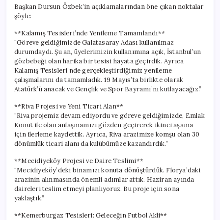
Başkan Dursun Özbek’in açıklamalarından öne çıkan noktalar
şöyle:
**Kalamış Tesisleri’nde Yenileme Tamamlandı**
“Göreve geldiğimizde Galatasaray Adası kullanılmaz
durumdaydı. Şu an, üyelerimizin kullanımına açık, İstanbul’un
gözbebeği olan harika bir tesisi hayata geçirdik. Ayrıca
Kalamış Tesisleri’nde gerçekleştirdiğimiz yenileme
çalışmalarını da tamamladık. 19 Mayıs’ta birlikte olarak
Atatürk’ü anacak ve Gençlik ve Spor Bayramı’nı kutlayacağız.”
**Riva Projesi ve Yeni Ticari Alan**
“Riva projemiz devam ediyordu ve göreve geldiğimizde, Emlak
Konut ile olan anlaşmamızı gözden geçirerek ikinci aşama
için ilerleme kaydettik. Ayrıca, Riva arazimize komşu olan 30
dönümlük ticari alanı da kulübümüze kazandırdık.”
**Mecidiyeköy Projesi ve Daire Teslimi**
“Mecidiyeköy’deki binamızı konuta dönüştürdük. Florya’daki
arazinin alınmasında önemli adımlar attık. Haziran ayında
daireleri teslim etmeyi planlıyoruz. Bu proje için sona
yaklaştık.”
**Kemerburgaz Tesisleri: Geleceğin Futbol Akli**