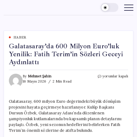
Skip
to
content
HABER
Galatasaray’da 600 Milyon Euro’luk
Yenilik: Fatih Terim’in Sözleri Geceyi
Aydınlattı
Galatasaray’da
By
Mehmet Şahin
yorumlar kapalı
600
16 Mayıs 2026
2 Min Read
Milyon
Euro’luk
Yenilik:
Galatasaray, 600 milyon Euro değerindeki büyük dönüşüm
Fatih
projesini hayata geçirmeye hazırlanıyor. Kulüp Başkanı
Terim’in
Sözleri
Dursun Özbek, Galatasaray Adası’nda düzenlenen
Geceyi
şampiyonluk kutlamalarında bu kapsamlı planın detaylarını
Aydınlattı
paylaştı. Özbek, yeni sezonun hedeflerini belirlerken Fatih
için
Terim’in önemli sözlerine de atıfta bulundu.