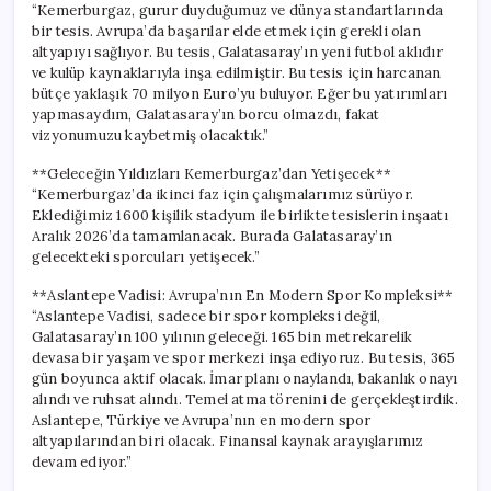
“Kemerburgaz, gurur duyduğumuz ve dünya standartlarında
bir tesis. Avrupa’da başarılar elde etmek için gerekli olan
altyapıyı sağlıyor. Bu tesis, Galatasaray’ın yeni futbol aklıdır
ve kulüp kaynaklarıyla inşa edilmiştir. Bu tesis için harcanan
bütçe yaklaşık 70 milyon Euro’yu buluyor. Eğer bu yatırımları
yapmasaydım, Galatasaray’ın borcu olmazdı, fakat
vizyonumuzu kaybetmiş olacaktık.”
**Geleceğin Yıldızları Kemerburgaz’dan Yetişecek**
“Kemerburgaz’da ikinci faz için çalışmalarımız sürüyor.
Eklediğimiz 1600 kişilik stadyum ile birlikte tesislerin inşaatı
Aralık 2026’da tamamlanacak. Burada Galatasaray’ın
gelecekteki sporcuları yetişecek.”
**Aslantepe Vadisi: Avrupa’nın En Modern Spor Kompleksi**
“Aslantepe Vadisi, sadece bir spor kompleksi değil,
Galatasaray’ın 100 yılının geleceği. 165 bin metrekarelik
devasa bir yaşam ve spor merkezi inşa ediyoruz. Bu tesis, 365
gün boyunca aktif olacak. İmar planı onaylandı, bakanlık onayı
alındı ve ruhsat alındı. Temel atma törenini de gerçekleştirdik.
Aslantepe, Türkiye ve Avrupa’nın en modern spor
altyapılarından biri olacak. Finansal kaynak arayışlarımız
devam ediyor.”