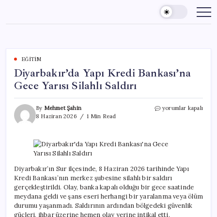
Skip
to
content
EĞITIM
Diyarbakır’da Yapı Kredi Bankası’na
Gece Yarısı Silahlı Saldırı
Diyarbakır’da
By
Mehmet Şahin
yorumlar kapalı
Yapı
8 Haziran 2026
1 Min Read
Kredi
Bankası’na
Gece
Yarısı
Silahlı
Saldırı
Diyarbakır’ın Sur ilçesinde, 8 Haziran 2026 tarihinde Yapı
için
Kredi Bankası’nın merkez şubesine silahlı bir saldırı
gerçekleştirildi. Olay, banka kapalı olduğu bir gece saatinde
meydana geldi ve şans eseri herhangi bir yaralanma veya ölüm
durumu yaşanmadı. Saldırının ardından bölgedeki güvenlik
güçleri, ihbar üzerine hemen olay yerine intikal etti.