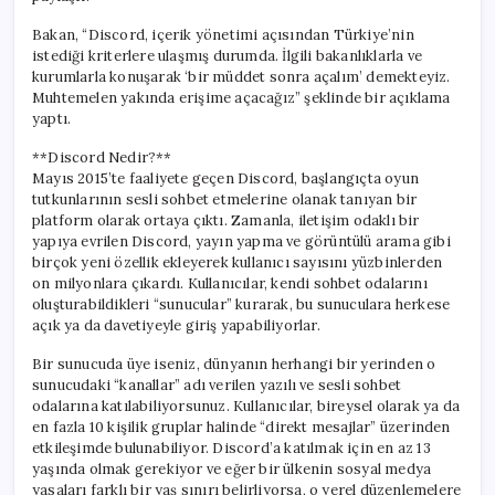
Bakan, “Discord, içerik yönetimi açısından Türkiye’nin
istediği kriterlere ulaşmış durumda. İlgili bakanlıklarla ve
kurumlarla konuşarak ‘bir müddet sonra açalım’ demekteyiz.
Muhtemelen yakında erişime açacağız” şeklinde bir açıklama
yaptı.
**Discord Nedir?**
Mayıs 2015’te faaliyete geçen Discord, başlangıçta oyun
tutkunlarının sesli sohbet etmelerine olanak tanıyan bir
platform olarak ortaya çıktı. Zamanla, iletişim odaklı bir
yapıya evrilen Discord, yayın yapma ve görüntülü arama gibi
birçok yeni özellik ekleyerek kullanıcı sayısını yüzbinlerden
on milyonlara çıkardı. Kullanıcılar, kendi sohbet odalarını
oluşturabildikleri “sunucular” kurarak, bu sunuculara herkese
açık ya da davetiyeyle giriş yapabiliyorlar.
Bir sunucuda üye iseniz, dünyanın herhangi bir yerinden o
sunucudaki “kanallar” adı verilen yazılı ve sesli sohbet
odalarına katılabiliyorsunuz. Kullanıcılar, bireysel olarak ya da
en fazla 10 kişilik gruplar halinde “direkt mesajlar” üzerinden
etkileşimde bulunabiliyor. Discord’a katılmak için en az 13
yaşında olmak gerekiyor ve eğer bir ülkenin sosyal medya
yasaları farklı bir yaş sınırı belirliyorsa, o yerel düzenlemelere