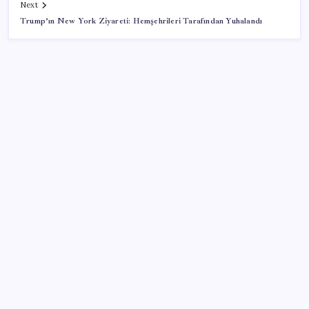
Next
Trump’ın New York Ziyareti: Hemşehrileri Tarafından Yuhalandı
SON YAZILAR
Türkiye’ye gelen turistler alışveriş yapmadı, saçını
yaptırdı!
Sürekli maddi sorun yaşayan insanların beyni daha
çabuk yaşlanabiliyor: ‘Beyin de yoruluyor’
Citi, üçüncü çeyrek petrol tahminini yükseltti
İYİ Parti’den ‘çerçeve yasa’ hamlesi: Komisyon’dan