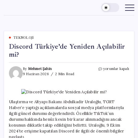
Skip
to
content
TEKNOLOJI
Discord Türkiye’de Yeniden Açılabilir
mi?
Discord
By
Mehmet Şahin
yorumlar kapalı
Türkiye’de
9 Haziran 2026
2 Min Read
Yeniden
Açılabilir
mi?
için
Ulaştırma ve Altyapı Bakanı Abdulkadir Uraloğlu, TGRT
Haber’e yaptığı açıklamalarda sosyal medya platformlarıyla
ilgili güncel durumu değerlendirdi. Özellikle TikTok’un
durumu hakkında henüz kesin bir karar alınmadığını ancak
konunun dikkatle takip edildiğini belirtti. Uraloğlu, 9 Ekim
2024’te erişime kapatılan Discord ile ilgili de önemli bilgiler
paylaştı.