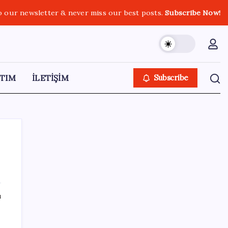
o our newsletter & never miss our best posts.
Subscribe Now!
TIM
İLETİŞİM
Subscribe
SON YAZILAR
ı
Güney Kore’de yapay zekayla üretilen
şarkılara yönelik ‘telif hakkı’ kararı