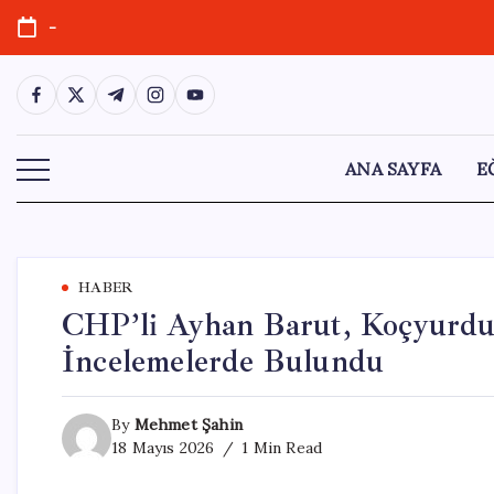
Skip
-
to
content
https://www.facebook.com/
https://twitter.com/
https://t.me/
https://www.instagram.com/
https://youtube.com/
ANA SAYFA
E
HABER
CHP’li Ayhan Barut, Koçyurdu 
İncelemelerde Bulundu
By
Mehmet Şahin
18 Mayıs 2026
1 Min Read