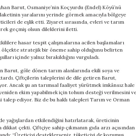
Köyü’nde
Ayhan Barut, Osmaniye’nin Koçyurdu (Endel) Köyü’nü
Sel
elaketinin yaralarını yerinde görmek amacıyla bölgeye
Felaketi
ticileri de eşlik etti. Ziyaret sırasında, evleri ve tarım
Sonrası
ek geçmiş olsun dileklerini iletti.
İncelemelerde
Bulundu
kililere hasar tespit çalışmalarına acilen başlamaları
için
l ölçekte stratejik bir öneme sahip olduğunu belirten
ulları içinde yalnız bırakıldığını vurguladı.
n Barut, göle dönen tarım alanlarında ekili soya ve
rdı. Çiftçilerin taleplerini de dile getiren Barut,
yor. Ancak şu an tarımsal faaliyet yürütmek imkânsız hale
, yeniden ekim yapabilmek için tohum desteği verilmesini v
ni talep ediyor. Biz de bu haklı talepleri Tarım ve Orman
e yağışlardan etkilendiğini hatırlatarak, üreticinin
kkat çekti. Çiftçiye sahip çıkmanın gıda arzı açısından
llandı: “Üreticiyi desteklerseniz, tüketiciyi de korumuş