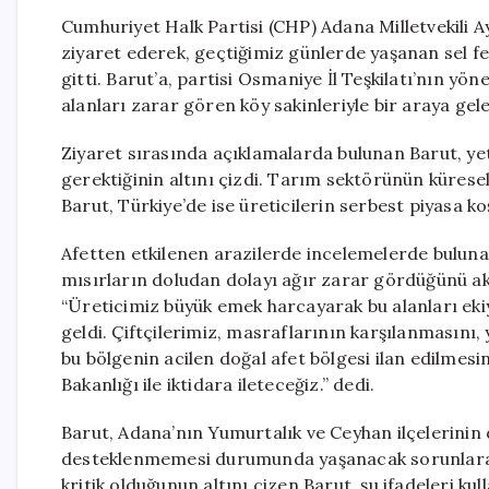
Cumhuriyet Halk Partisi (CHP) Adana Milletvekili 
ziyaret ederek, geçtiğimiz günlerde yaşanan sel f
gitti. Barut’a, partisi Osmaniye İl Teşkilatı’nın yöne
alanları zarar gören köy sakinleriyle bir araya geler
Ziyaret sırasında açıklamalarda bulunan Barut, yet
gerektiğinin altını çizdi. Tarım sektörünün kürese
Barut, Türkiye’de ise üreticilerin serbest piyasa koş
Afetten etkilenen arazilerde incelemelerde buluna
mısırların doludan dolayı ağır zarar gördüğünü akta
“Üreticimiz büyük emek harcayarak bu alanları eki
geldi. Çiftçilerimiz, masraflarının karşılanmasını
bu bölgenin acilen doğal afet bölgesi ilan edilmesi
Bakanlığı ile iktidara ileteceğiz.” dedi.
Barut, Adana’nın Yumurtalık ve Ceyhan ilçelerinin d
desteklenmemesi durumunda yaşanacak sorunlara di
kritik olduğunun altını çizen Barut, şu ifadeleri ku