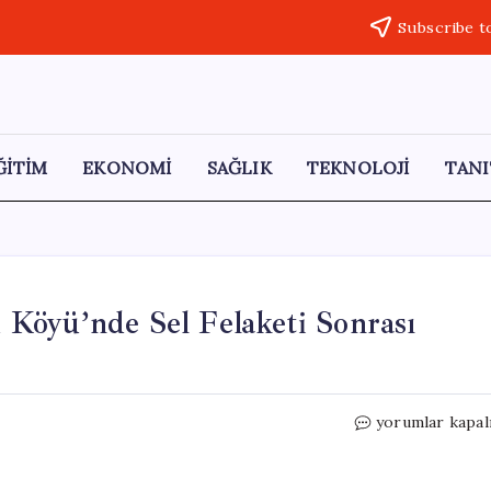
Subscribe t
ĞİTİM
EKONOMİ
SAĞLIK
TEKNOLOJİ
TANI
Köyü’nde Sel Felaketi Sonrası
CHP’li
yorumlar kapal
Ayhan
Barut,
Koçyurdu