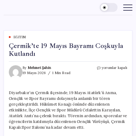
Skip
to
content
EĞITIM
Çermik’te 19 Mayıs Bayramı Coşkuyla
Kutlandı
Çermik’te
By
Mehmet Şahin
yorumlar kapalı
19
19 Mayıs 2026
1 Min Read
Mayıs
Bayramı
Coşkuyla
Diyarbakır’ın Çermik ilçesinde, 19 Mayıs Atatürk’ü Anma,
Kutlandı
Gençlik ve Spor Bayramı dolayısıyla anlamlı bir tören
için
gerçekleştirildi. Hükümet Konağı önünde düzenlenen
etkinlikte, İlçe Gençlik ve Spor Müdürü Celalettin Karayılan,
Atatürk Anıtı’na çelenk bıraktı. Törenin ardından, sporcular ve
öğrencilerin katılımıyla düzenlenen Gençlik Yürüyüşü, Çermik
Kapalı Spor Salonu’na kadar devam etti.