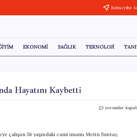
Subscribe t
ĞİTİM
EKONOMİ
SAĞLIK
TEKNOLOJİ
TANI
da Hayatını Kaybetti
Bodrum’da
yorumlar kapal
İmam
Trafik
Kazasında
Hayatını
eye çalışan 58 yaşındaki cami imamı Metin Suntay,