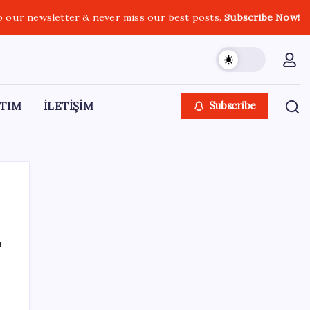
o our newsletter & never miss our best posts.
Subscribe Now!
TIM
İLETİŞİM
Subscribe
ı
SON YAZILAR
Güney Kore’de yapay zekayla üretilen
şarkılara yönelik ‘telif hakkı’ kararı