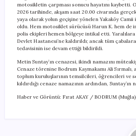
motosikletin çarpması sonucu hayatını kaybetti. Ol
2026 tarihinde, akşam saat 20.00 civarında gerçekl
yaya olarak yolun geçişine yönelen Yakaköy Camii
oldu. Hem motosiklet sürücüsü Harun K. hem de im
polis ekipleri hemen bölgeye intikal etti. Yaralıl
Devlet Hastanesi’ne kaldırıldı; ancak tüm çabalar
tedavisinin ise devam ettiği bildirildi.
Metin Suntay’ın cenazesi, ikindi namazını müteak
Cenaze törenine Bodrum Kaymakamı Ali Sırmalı, ailes
toplum kuruluşlarının temsilcileri, öğrencileri ve 
kıldırdığı cenaze namazının ardından, Suntay’ın na
Haber ve Görüntü: Fırat AKAY / BODRUM (Muğla)