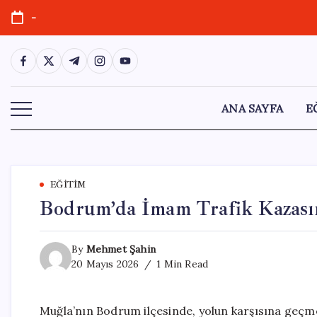
Skip
-
to
content
https://www.facebook.com/
https://twitter.com/
https://t.me/
https://www.instagram.com/
https://youtube.com/
ANA SAYFA
E
EĞITIM
Bodrum’da İmam Trafik Kazasın
By
Mehmet Şahin
20 Mayıs 2026
1 Min Read
Muğla’nın Bodrum ilçesinde, yolun karşısına geçm