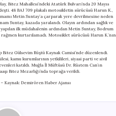
Kaybetti
ay, Bitez Mahallesi’ndeki Atatürk Bulvarı’nda 20 Mayıs
için
eşti. 48 BAJ 709 plakalı motosikletin sürücüsü Harun K.,
 imamı Metin Suntay’a çarparak yere devrilmesine neden
am Suntay, kazada yaralandı. Olayın ardından sağlık ve
ara yapılan ilk müdahalenin ardından Metin Suntay, Bodrum
a rağmen kurtarılamadı. Motosiklet sürücüsü Harun K.’nın
ip Bitez Gülsevim Rüştü Kaynak Camisi’nde düzenlendi.
i, kamu kurumlarının yetkilileri, siyasi parti ve sivil
sevenleri katıldı. Muğla İl Müftüsü Dr. Rüstem Can’ın
aşı Bitez Mezarlığı’nda toprağa verildi.
 – Kaynak: Demirören Haber Ajansı