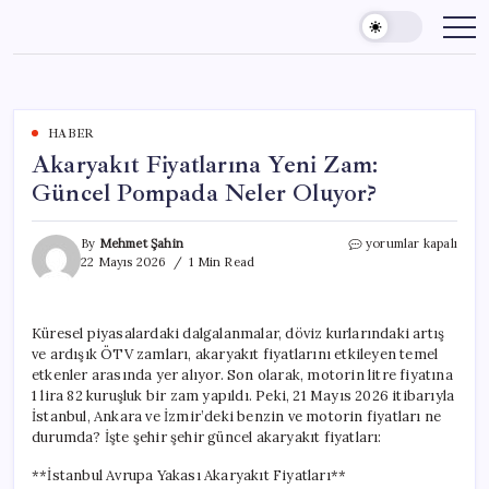
Skip
to
content
HABER
Akaryakıt Fiyatlarına Yeni Zam:
Güncel Pompada Neler Oluyor?
Akaryakıt
By
Mehmet Şahin
yorumlar kapalı
Fiyatlarına
22 Mayıs 2026
1 Min Read
Yeni
Zam:
Güncel
Küresel piyasalardaki dalgalanmalar, döviz kurlarındaki artış
Pompada
ve ardışık ÖTV zamları, akaryakıt fiyatlarını etkileyen temel
Neler
Oluyor?
etkenler arasında yer alıyor. Son olarak, motorin litre fiyatına
için
1 lira 82 kuruşluk bir zam yapıldı. Peki, 21 Mayıs 2026 itibarıyla
İstanbul, Ankara ve İzmir’deki benzin ve motorin fiyatları ne
durumda? İşte şehir şehir güncel akaryakıt fiyatları:
**İstanbul Avrupa Yakası Akaryakıt Fiyatları**