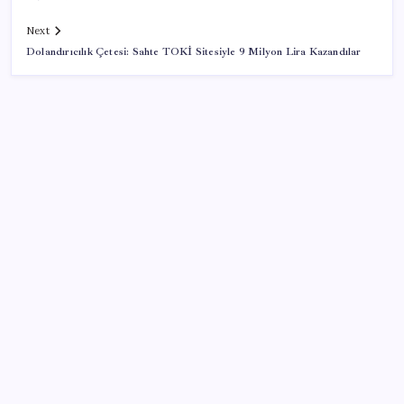
Next
Dolandırıcılık Çetesi: Sahte TOKİ Sitesiyle 9 Milyon Lira Kazandılar
SON YAZILAR
WhatsApp Yapay Zeka İçerik Etiketini Test Ediyor
‘Çerçeve yasa’ teklifi TBMM’de… MHP’li Feti
Yıldız’dan ‘Demirtaş’ sorusuna yanıt: ‘Bekleyin’
Son dakika… DEM Parti ‘çerçeve yasa’ teklifine imza
attı