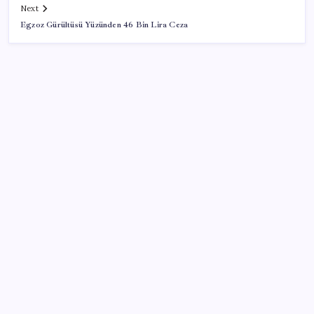
Next
Egzoz Gürültüsü Yüzünden 46 Bin Lira Ceza
SON YAZILAR
Citi, üçüncü çeyrek petrol tahminini yükseltti
İYİ Parti’den ‘çerçeve yasa’ hamlesi: Komisyon’dan
canlı yayın açtı
Erdoğan’dan ‘Mekke Ortak Savunma Anlaşması’
açıklaması: ‘Hiçbir ülkeyi hedef almıyor’
Son dakika… Kuşadası Belediyesi’ne üçüncü dalga