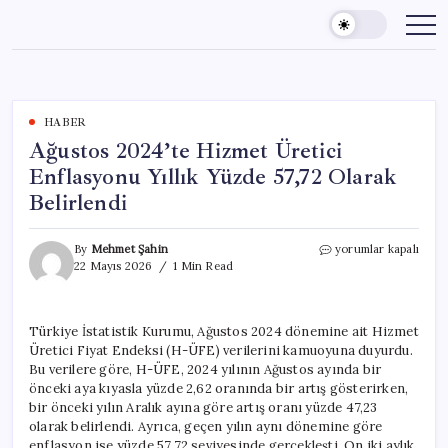
Skip
to
content
HABER
Ağustos 2024’te Hizmet Üretici
Enflasyonu Yıllık Yüzde 57,72 Olarak
Belirlendi
Ağustos
By
Mehmet Şahin
yorumlar kapalı
2024’te
22 Mayıs 2026
1 Min Read
Hizmet
Üretici
Enflasyonu
Türkiye İstatistik Kurumu, Ağustos 2024 dönemine ait Hizmet
Yıllık
Üretici Fiyat Endeksi (H-ÜFE) verilerini kamuoyuna duyurdu.
Yüzde
57,72
Bu verilere göre, H-ÜFE, 2024 yılının Ağustos ayında bir
Olarak
önceki aya kıyasla yüzde 2,62 oranında bir artış gösterirken,
Belirlendi
bir önceki yılın Aralık ayına göre artış oranı yüzde 47,23
için
olarak belirlendi. Ayrıca, geçen yılın aynı dönemine göre
enflasyon ise yüzde 57,72 seviyesinde gerçekleşti. On iki aylık