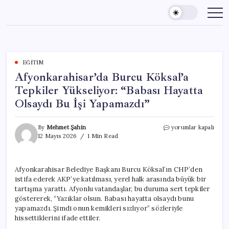
Skip
to
content
EĞITIM
Afyonkarahisar’da Burcu Köksal’a
Tepkiler Yükseliyor: “Babası Hayatta
Olsaydı Bu İşi Yapamazdı”
Afyonkarahisar’da
By
Mehmet Şahin
yorumlar kapalı
Burcu
12 Mayıs 2026
1 Min Read
Köksal’a
Tepkiler
Yükseliyor:
Afyonkarahisar Belediye Başkanı Burcu Köksal’ın CHP’den
“Babası
istifa ederek AKP’ye katılması, yerel halk arasında büyük bir
Hayatta
Olsaydı
tartışma yarattı. Afyonlu vatandaşlar, bu duruma sert tepkiler
Bu
göstererek, “Yazıklar olsun. Babası hayatta olsaydı bunu
İşi
yapamazdı. Şimdi onun kemikleri sızlıyor” sözleriyle
Yapamazdı”
hissettiklerini ifade ettiler.
için