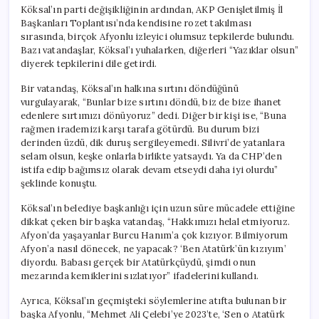
Köksal’ın parti değişikliğinin ardından, AKP Genişletilmiş İl
Başkanları Toplantısı’nda kendisine rozet takılması
sırasında, birçok Afyonlu izleyici olumsuz tepkilerde bulundu.
Bazı vatandaşlar, Köksal’ı yuhalarken, diğerleri “Yazıklar olsun”
diyerek tepkilerini dile getirdi.
Bir vatandaş, Köksal’ın halkına sırtını döndüğünü
vurgulayarak, “Bunlar bize sırtını döndü, biz de bize ihanet
edenlere sırtımızı dönüyoruz” dedi. Diğer bir kişi ise, “Buna
rağmen irademizi karşı tarafa götürdü. Bu durum bizi
derinden üzdü, dik duruş sergileyemedi. Silivri’de yatanlara
selam olsun, keşke onlarla birlikte yatsaydı. Ya da CHP’den
istifa edip bağımsız olarak devam etseydi daha iyi olurdu”
şeklinde konuştu.
Köksal’ın belediye başkanlığı için uzun süre mücadele ettiğine
dikkat çeken bir başka vatandaş, “Hakkımızı helal etmiyoruz.
Afyon’da yaşayanlar Burcu Hanım’a çok kızıyor. Bilmiyorum
Afyon’a nasıl dönecek, ne yapacak? ‘Ben Atatürk’ün kızıyım’
diyordu. Babası gerçek bir Atatürkçüydü, şimdi onun
mezarında kemiklerini sızlatıyor” ifadelerini kullandı.
Ayrıca, Köksal’ın geçmişteki söylemlerine atıfta bulunan bir
başka Afyonlu, “Mehmet Ali Çelebi’ye 2023’te, ‘Sen o Atatürk