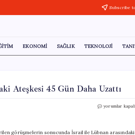
Subscribe t
ĞİTİM
EKONOMİ
SAĞLIK
TEKNOLOJİ
TANI
aki Ateşkesi 45 Gün Daha Uzattı
ABD,
yorumlar kapal
İsrail
ve
Lübnan
Arasındaki
rilen görüşmelerin sonucunda İsrail ile Lübnan arasındaki