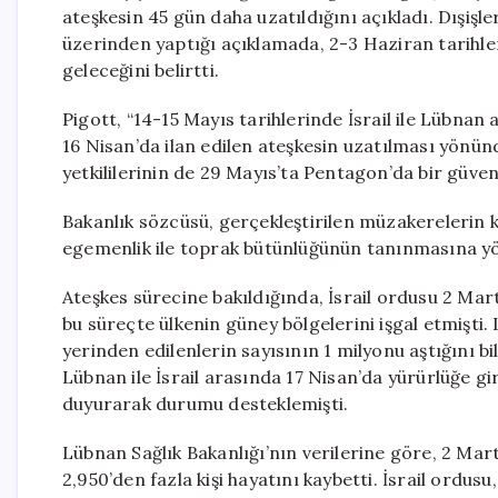
ateşkesin 45 gün daha uzatıldığını açıkladı. Dışiş
üzerinden yaptığı açıklamada, 2-3 Haziran tarihler
geleceğini belirtti.
Pigott, “14-15 Mayıs tarihlerinde İsrail ile Lübna
16 Nisan’da ilan edilen ateşkesin uzatılması yönünde
yetkililerinin de 29 Mayıs’ta Pentagon’da bir güvenl
Bakanlık sözcüsü, gerçekleştirilen müzakerelerin ka
egemenlik ile toprak bütünlüğünün tanınmasına yön
Ateşkes sürecine bakıldığında, İsrail ordusu 2 Mart
bu süreçte ülkenin güney bölgelerini işgal etmişti
yerinden edilenlerin sayısının 1 milyonu aştığını 
Lübnan ile İsrail arasında 17 Nisan’da yürürlüğe gi
duyurarak durumu desteklemişti.
Lübnan Sağlık Bakanlığı’nın verilerine göre, 2 Ma
2,950’den fazla kişi hayatını kaybetti. İsrail or