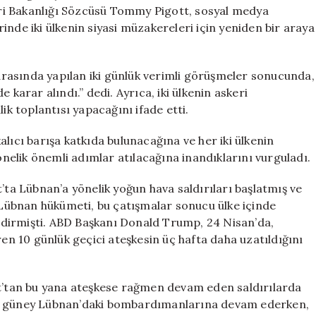
Ateşkesi
leri Bakanlığı Sözcüsü Tommy Pigott, sosyal medya
45
inde iki ülkenin siyasi müzakereleri için yeniden bir araya
Gün
Daha
Uzattı
n arasında yapılan iki günlük verimli görüşmeler sonucunda,
için
 karar alındı.” dedi. Ayrıca, iki ülkenin askeri
ik toplantısı yapacağını ifade etti.
lıcı barışa katkıda bulunacağına ve her iki ülkenin
elik önemli adımlar atılacağına inandıklarını vurguladı.
’ta Lübnan’a yönelik yoğun hava saldırıları başlatmış ve
. Lübnan hükümeti, bu çatışmalar sonucu ülke içinde
bildirmişti. ABD Başkanı Donald Trump, 24 Nisan’da,
ren 10 günlük geçici ateşkesin üç hafta daha uzatıldığını
rt’tan bu yana ateşkese rağmen devam eden saldırılarda
dusu, güney Lübnan’daki bombardımanlarına devam ederken,