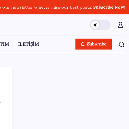
o our newsletter & never miss our best posts.
Subscribe Now!
TIM
İLETİŞİM
Subscribe
ı
SON YAZILAR
Türkiye’ye gelen turistler alışveriş yapmadı,
saçını yaptırdı!