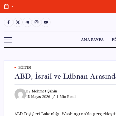
Skip
-
to
content
https://www.facebook.com/
https://twitter.com/
https://t.me/
https://www.instagram.com/
https://youtube.com/
ANA SAYFA
E
EĞITIM
ABD, İsrail ve Lübnan Arasınd
By
Mehmet Şahin
15 Mayıs 2026
1 Min Read
ABD Dışişleri Bakanlığı, Washington’da gerçekleşti