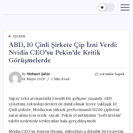
Skip
to
content
HABER
ABD, 10 Çinli Şirkete Çip İzni Verdi:
Nvidia CEO’su Pekin’de Kritik
Görüşmelerde
ABD,
By
Mehmet Şahin
yorumlar kapalı
10
14 Mayıs 2026
2 Min Read
Çinli
Şirkete
Çip
Yapay zeka arenasında önemli bir gelişme yaşandı. ABD
İzni
yönetimi, teknoloji devleri de dahil olmak üzere yaklaşık 10
Verdi:
Nvidia
Çinli şirkete, Nvidia’nın yüksek performanslı H200 çiplerini
CEO’su
satın alma izni verdi. Ancak, Pekin yönetiminin “yerli üretim”
Pekin’de
talebi nedeniyle sevkiyatlar hala gerçekleşmedi.
Kritik
Görüşmelerde
Nvidia CEO’su Jensen Huang, milyarlarca dolarlık bu ticaretin