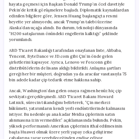
için
hayata geçmesi için Başkan Donald Trump’ın özel davetiyle
Pekin’de kritik görüşmelere başladı. Diplomatik kaynaklardan
edinilen bilgilere göre, Jensen Huang başlangıçta resmi
heyette yer almıyordu, ancak Trump’ın talebi üzerine
Alaska’dan uçağa alındı. Bu durum, teknoloji dünyasında
“H200 satışlarının önündeki engellerin kalktığı” şeklinde
yorumlandı.
ABD Ticaret Bakanlığı tarafından onaylanan liste, Alibaba,
Tencent, ByteDance ve JD.com gibi Çin’in önde gelen
şirketlerini kapsıyor. Ayrıca, Lenovo ve Foxconn gibi
distribütörlerin de lisans aldığı bildirildi. Anlaşma şartları
gereği her bir müşteri, doğrudan ya da aracılar vasıtasıyla 75
bin adede kadar çip tedarik etme hakkına sahip.
Ancak, Washington’dan gelen onaya rağmen henüz hiç çip
sevkiyatı gerçekleşmedi. ABD Ticaret Bakanı Howard
Lutnick, sürecin tıkandığını belirterek, “Çin merkezi
hükümeti, yatırımların kendi yerli endüstrilerinde kalmasını
istiyor. Bu nedenle şu ana kadar Nvidia çiplerinin satın
alınmasına izin vermediler.” açıklamasında bulundu. Pekin,
yüksek performanslı Amerikan çiplerinin ithal edilmesinin
başta Huawei olmak üzere yerli yapay zeka geliştirme
çabalarına zarar verebileceğinden endişe ediyor.