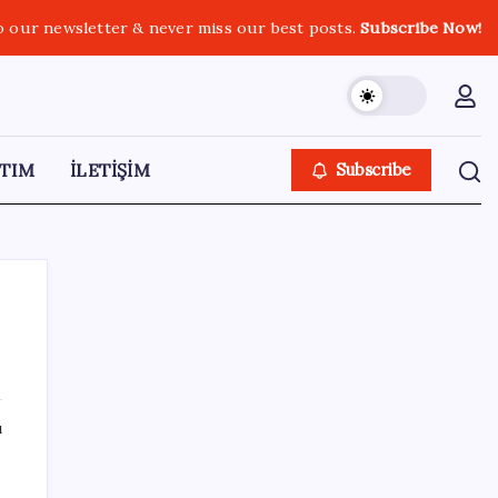
o our newsletter & never miss our best posts.
Subscribe Now!
TIM
İLETİŞİM
Subscribe
SON YAZILAR
ı
Citi, üçüncü çeyrek petrol tahminini
yükseltti