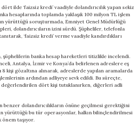
Dolandırıcılığı:
ört ilde ‘faizsiz kredi’ vaadiyle dolandırıcılık yapan seki
8
 banka hesaplarında toplamda yaklaşık 100 milyon TL işlem
Gözaltı
’nın yürüttüğü soruşturmada, Emniyet Genel Müdürlüğü
ve
leri, dolandırıcıların izini sürdü. Şüpheliler, telefonla
Milyonlarca
 tanıtarak, ‘faizsiz kredi’ verme vaadiyle kandırdıkları
TL
Vurgun
için
şüphelilerin banka hesap hareketleri titizlikle incelendi.
nceli, Antalya, İzmir ve Konya’da belirlenen adreslere eş
 kişi gözaltına alınarak, adreslerde yapılan aramalarda
 işlemlerinin ardından adliyeye sevk edildi. Bu süreçte,
ğerlendirilen dört kişi tutuklanırken, diğerleri adli
lan benzer dolandırıcılıkların önüne geçilmesi gerektiğini
n yürüttüğü bu tür operasyonlar, halkın bilinçlendirilmesi
k önem taşıyor.