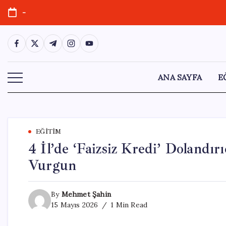
Skip
-
to
content
https://www.facebook.com/
https://twitter.com/
https://t.me/
https://www.instagram.com/
https://youtube.com/
ANA SAYFA
E
EĞITIM
4 İl’de ‘Faizsiz Kredi’ Dolandır
Vurgun
By
Mehmet Şahin
15 Mayıs 2026
1 Min Read