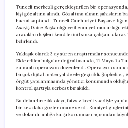
Tunceli merkezli gerçekleştirilen bir operasyonda, d
kişi gözaltına alındı. Gözaltına alınan şahısların
hacmi saptandı. Tunceli Cumhuriyet Başsavcılığı
Asayiş Daire Başkanlığı ve il emniyet müdürlüğü ekip
aradıkları kişileri kendilerini banka çalışanı olarak
belirlendi.
Yaklaşık olarak 3 ay süren araştırmalar sonucunda, 
Elde edilen bulgular doğrultusunda, 11 Mayıs’ta Tu
zamanlı operasyon düzenlendi. Operasyon sonucu 8
birçok dijital materyal de ele geçirildi. Şüpheliler,
örgüt yapılanmasında yönetici konumunda olduğu de
kontrol şartıyla serbest bırakıldı.
Bu dolandırıcılık olayı, faizsiz kredi vaadiyle yapı
bir kez daha gözler önüne serdi. Emniyet güçlerini
ve dolandırıcılığa karşı korunması açısından büyü