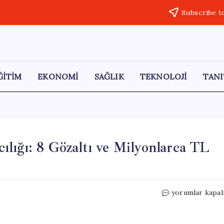
Subscribe t
ĞİTİM
EKONOMİ
SAĞLIK
TEKNOLOJİ
TANI
ıcılığı: 8 Gözaltı ve Milyonlarca TL
4
yorumlar kapal
İl’de
‘Faizsiz
Kredi’