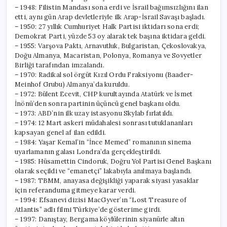
– 1948: Filistin Mandası sona erdi ve İsrail bağımsızlığını ilan
etti, aynı gün Arap devletleriyle ilk Arap-İsrail Savaşı başladı.
– 1950: 27 yıllık Cumhuriyet Halk Partisi iktidarı sona erdi;
Demokrat Parti, yüzde 53 oy alarak tek başına iktidara geldi.
– 1955: Varşova Paktı, Arnavutluk, Bulgaristan, Çekoslovakya,
Doğu Almanya, Macaristan, Polonya, Romanya ve Sovyetler
Birliği tarafından imzalandı.
– 1970: Radikal sol örgüt Kızıl Ordu Fraksiyonu (Baader-
Meinhof Grubu) Almanya’da kuruldu.
– 1972: Bülent Ecevit, CHP kurultayında Atatürk ve İsmet
İnönü’den sonra partinin üçüncü genel başkanı oldu.
– 1973: ABD’nin ilk uzay istasyonu Skylab fırlatıldı.
– 1974: 12 Mart askeri müdahalesi sonrası tutuklananları
kapsayan genel af ilan edildi.
– 1984: Yaşar Kemal’in “İnce Memed” romanının sinema
uyarlamanın galası Londra’da gerçekleştirildi.
– 1985: Hüsamettin Cindoruk, Doğru Yol Partisi Genel Başkanı
olarak seçildi ve “emanetçi” lakabıyla anılmaya başlandı.
– 1987: TBMM, anayasa değişikliği yaparak siyasi yasaklar
için referanduma gitmeye karar verdi.
– 1994: Efsanevi dizisi MacGyver’ın “Lost Treasure of
Atlantis” adlı filmi Türkiye’de gösterime girdi.
– 1997: Danıştay, Bergama köylülerinin siyanürle altın