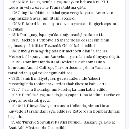
– 1643: XIV. Louis, henüz 4 yaşındayken babası Kral XIII.
Louis’in vefatı üzerine Fransa tahtına çıktı.
– 1767: İngiliz hükümeti, ithal çaya vergi koyarak Amerikan
Bağımsızlık Savaşı’nın fitilini ateşledi.
– 1796: Edward Jenner, tıpta devrim yaratan ilk çiçek aşısını
uyguladı.
– 1811: Paraguay, İspanya’dan bağımsızlığını ilan etti.
– 1839: Mekteb-i Tıbbiye-i Şahane’de ilk eczacı sınıfının
açılmasıyla birlikte “Eczacılık Günü” kabul edildi.
– 1861: 859 gram ağırlığında bir meteorit olan “Canellas
Meteoriti”, İspanya’nın Barselona yakınlarında dünyaya düştü.
– 1919: İzmir limanında İtilaf Devletleri donanmasının
komutanı Amiral Caltrop, Türk ordusuna şehrin Yunanlar
tarafından işgal edileceğini bildirdi.
– 1919: İzmirli milliyetçiler, gece saatlerinde Yahudi
Mezarlığı’nda toplanarak Reddi İlhak ilkesini kabul etti.
– 1937: Tarım Bakanlığı’nın kuruluş kanunu kabul edildi.
– 1939: Peru’da 5 yaşında doğum yapan Lina Medina, tarihe en
genç anne olarak geçti.
– 1940: II. Dünya Savaşı sırasında Hollanda, Alman Hava
Kuvvetleri tarafından işgal edildi ve Rotterdam Bombardımanı
başladı.
– 1946: Türkiye Sosyalist Partisi kuruldu. Başkanlığa avukat
Esat Adil Müstecaplıoğlu seçildi.