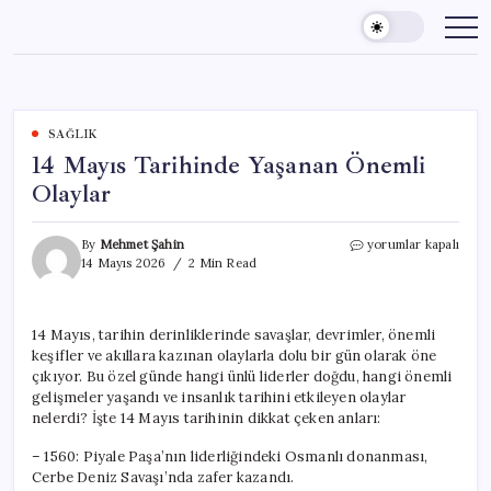
Skip
to
content
SAĞLIK
14 Mayıs Tarihinde Yaşanan Önemli
Olaylar
14
By
Mehmet Şahin
yorumlar kapalı
Mayıs
14 Mayıs 2026
2 Min Read
Tarihinde
Yaşanan
Önemli
14 Mayıs, tarihin derinliklerinde savaşlar, devrimler, önemli
Olaylar
keşifler ve akıllara kazınan olaylarla dolu bir gün olarak öne
için
çıkıyor. Bu özel günde hangi ünlü liderler doğdu, hangi önemli
gelişmeler yaşandı ve insanlık tarihini etkileyen olaylar
nelerdi? İşte 14 Mayıs tarihinin dikkat çeken anları:
– 1560: Piyale Paşa’nın liderliğindeki Osmanlı donanması,
Cerbe Deniz Savaşı’nda zafer kazandı.